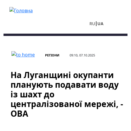
Перейти до основного вмісту
RU
UA
РЕГІОНИ
09:10, 07.10.2025
На Луганщині окупанти
планують подавати воду
із шахт до
централізованої мережі, -
ОВА