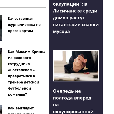
оккупации": в
Лисичанске среди
домов растут
Качественная
гигантские свалки
журналистика по
мусора
пресс-картам
Как Максим Криппа
из рядового
сотрудника
«Ростелеком»
превратился в
тренера детской
футбольной
Очередь на
команды?
полгода вперед:
на
Как выглядит
оккупированной