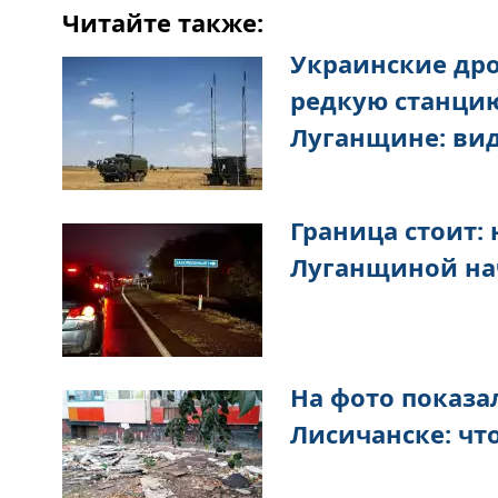
Читайте также:
Украинские др
редкую станцию
Луганщине: ви
Граница стоит:
Луганщиной на
На фото показа
Лисичанске: чт