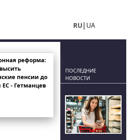
RU
UA
онная реформа:
овысить
ПОСЛЕДНИЕ
нские пенсии до
НОВОСТИ
 ЕС - Гетманцев