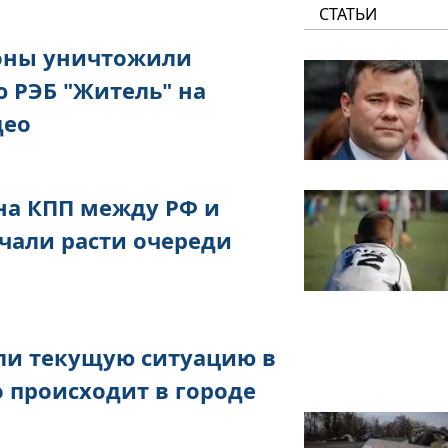
СТАТЬИ
оны уничтожили
 РЭБ "Житель" на
део
 на КПП между РФ и
чали расти очереди
ли текущую ситуацию в
о происходит в городе