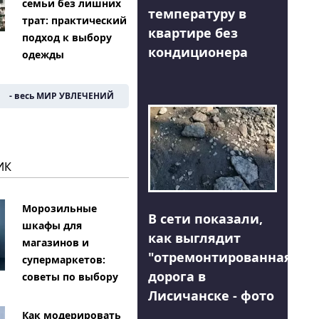
семьи без лишних
температуру в
трат: практический
квартире без
подход к выбору
кондиционера
одежды
- весь МИР УВЛЕЧЕНИЙ
ИК
Морозильные
В сети показали,
шкафы для
как выглядит
магазинов и
"отремонтированная"
супермаркетов:
дорога в
советы по выбору
Лисичанске - фото
Как модерировать