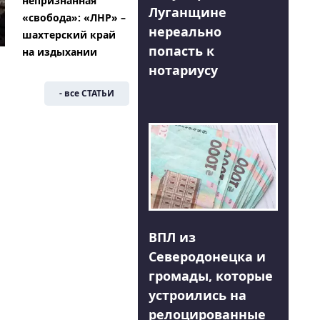
непризнанная
Луганщине
«свобода»: «ЛНР» –
нереально
шахтерский край
попасть к
на издыхании
нотариусу
- все СТАТЬИ
ВПЛ из
Северодонецка и
громады, которые
устроились на
релоцированные