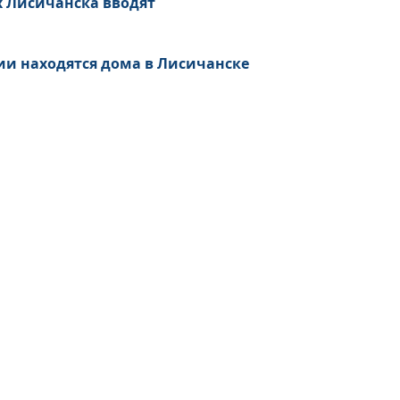
х Лисичанска вводят
ии находятся дома в Лисичанске