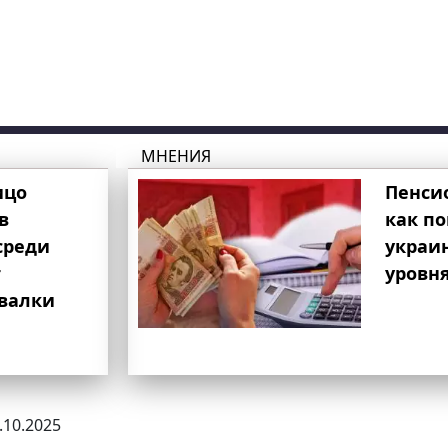
МНЕНИЯ
ицо
Пенси
в
как п
среди
украи
т
уровня
свалки
7.10.2025