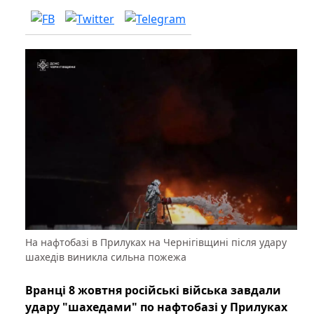
На нафтобазі в Прилуках на Чернігівщині після удару
шахедів виникла сильна пожежа
Вранці 8 жовтня російські війська завдали
удару "шахедами" по нафтобазі у Прилуках