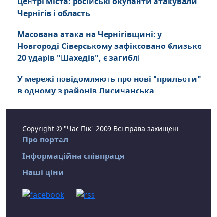
центрі міста: російські окупанти атакували
Чернігів і область
Масована атака на Чернігівщині: у
Новгороді-Сіверському зафіксовано близько
20 ударів "Шахедів", є загиблі
У мережі повідомляють про нові "прильоти"
в одному з районів Лисичанська
Copyright © "Час Пік" 2009 Всі права захищені
Про портал
Інформаційна співпраця
Наші ціни