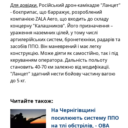
Для довідки.
Російський дрон-камікадзе "Ланцет"
- боєприпас, що барражує, розроблений
компанією ZALA Aero, що входить до складу
концерну "Калашников". Його призначення –
ураження наземних цілей, у тому числі
артилерійських систем, бронетехніки, радарів та
засобів ППО. Він маневрений і має легку
конструкцію. Може діяти як самостійно, так і під
керуванням оператора. Дальність польоту
становить 40-70 км залежно від модифікації.
"Ланцет" здатний нести бойову частину вагою
до 5 кг.
Читайте також:
На Чернігівщині
посилюють систему ППО
на тлі обстрілів, - ОВА