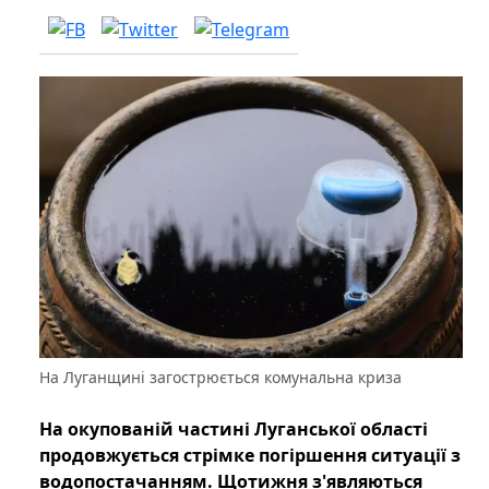
На Луганщині загострюється комунальна криза
На окупованій частині Луганської області
продовжується стрімке погіршення ситуації з
водопостачанням. Щотижня з'являються