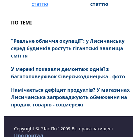
статтю
ПО ТЕМІ
"Реальне обличчя окупації": у Лисичанську
серед будинків ростуть гігантські звалища
сміття
У мережі показали демонтаж однієї з
багатоповерхівок Сіверськодонецька - фото
Намічається дефіцит продуктів? У магазинах
Лисичанська запроваджують обмеження на
продаж товарів - соцмережі
Copyright © "Час Пік" 2009 Всі права захищені
Про портал