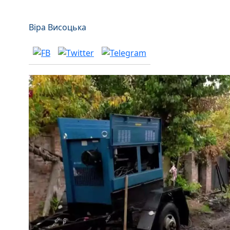
Віра Висоцька