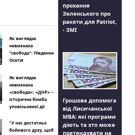
прохання
Зеленського про
ракети для Patriot,
- ЗМІ
Як виглядає
невизнана
"свобода": Південна
Осетія
Як виглядає
невизнана
«свобода»: «ДНР» –
історична бомба
Грошова допомога
уповільненої дії
від Лисичанської
МВА: які програми
"У нас достатньо
діють та хто може
бойового духу, щоб
претендувати на