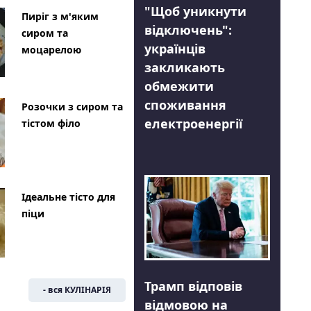
"Щоб уникнути
Пиріг з м'яким
відключень":
сиром та
українців
моцарелою
закликають
обмежити
споживання
Розочки з сиром та
електроенергії
тістом філо
Ідеальне тісто для
піци
Трамп відповів
- вся КУЛІНАРІЯ
відмовою на