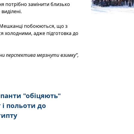
ння потрібно замінити близько
виділені.
. Мешканці побоюються, що з
ся холодними, адже підготовка до
 чи перспектива мерзнути взимку”,
упанти "обіцяють"
 і польоти до
гипту