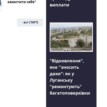
захистити себе"
виплати
- всі СТАТТІ
"Відновлення",
яке "зносить
дахи": як у
Луганську
"ремонтують"
багатоповерхівки