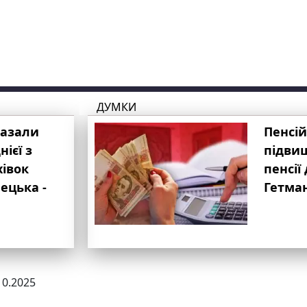
ДУМКИ
казали
Пенсій
ієї з
підвищ
хівок
пенсії 
ецька -
Гетма
10.2025