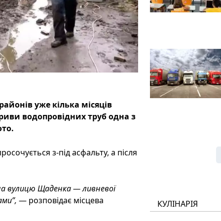
айонів уже кілька місяців
ориви водопровідних труб одна з
ото.
росочується з-під асфальту, а після
с на вулицю Щаденка — ливневої
ами”,
— розповідає місцева
КУЛІНАРІЯ