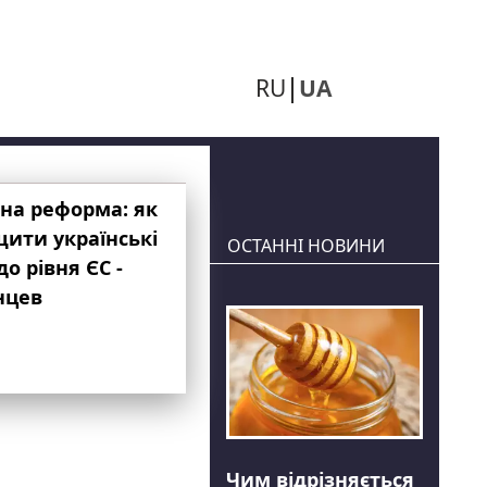
RU
UA
на реформа: як
ити українські
ОСТАННІ НОВИНИ
до рівня ЄС -
нцев
Чим відрізняється