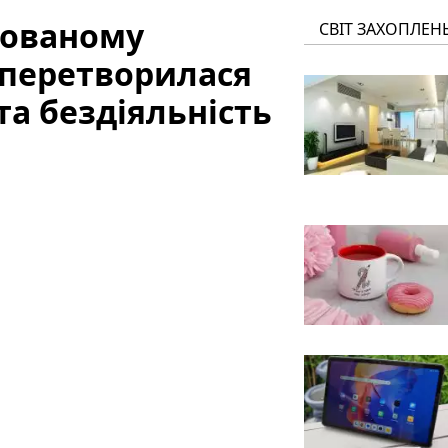
упованому
СВІТ ЗАХОПЛЕН
 перетворилася
та бездіяльність