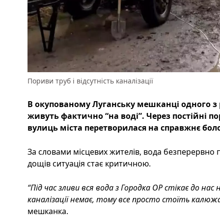
Пориви труб і відсутність каналізації
В окупованому Луганську мешканці одного з р
живуть фактично “на воді”. Через постійні п
вулиць міста перетворилася на справжнє бол
За словами місцевих жителів, вода безперервно п
дощів ситуація стає критичною.
“Під час зливи вся вода з Городка ОР стікає до на
каналізації немає, тому все просто стоїть калюж
мешканка.