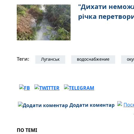
"Дихати неможл
річка перетвори
Теги:
Луганськ
водоснабжение
оку
Додати коментар
ПО ТЕМІ