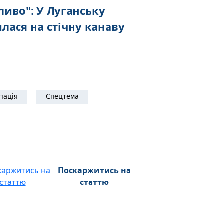
иво": У Луганську
лася на стічну канаву
пація
Спецтема
Поскаржитись на
статтю