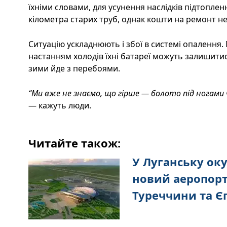
їхніми словами, для усунення наслідків підтопле
кілометра старих труб, однак кошти на ремонт не 
Ситуацію ускладнюють і збої в системі опалення
настанням холодів їхні батареї можуть залишити
зими йде з перебоями.
“Ми вже не знаємо, що гірше — болото під ногами
— кажуть люди.
Читайте також:
У Луганську ок
новий аеропорт
Туреччини та Є