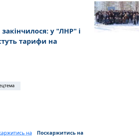
закінчилося: у "ЛНР" і
стуть тарифи на
ецтема
Поскаржитись на