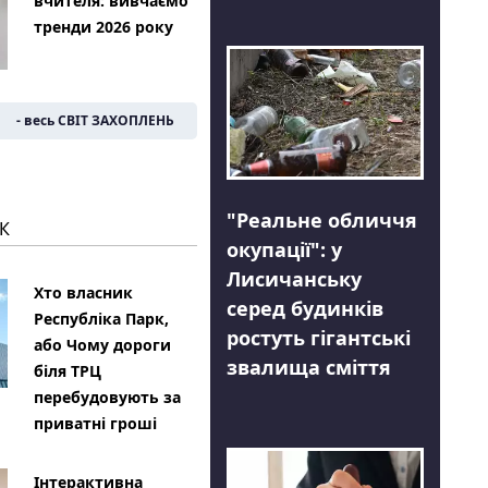
вчителя: вивчаємо
тренди 2026 року
- весь СВІТ ЗАХОПЛЕНЬ
"Реальне обличчя
К
окупації": у
Лисичанську
Хто власник
серед будинків
Республіка Парк,
ростуть гігантські
або Чому дороги
звалища сміття
біля ТРЦ
перебудовують за
приватні гроші
Інтерактивна