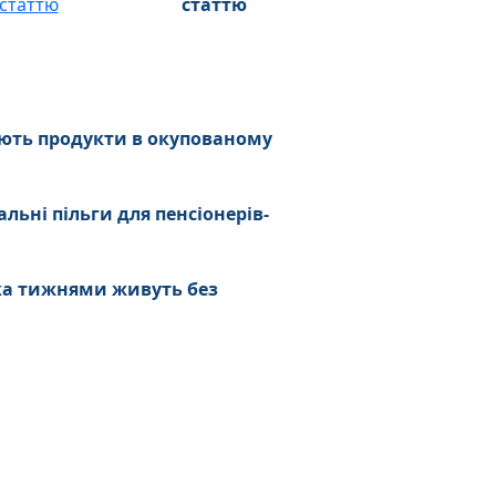
статтю
ують продукти в окупованому
льні пільги для пенсіонерів-
ька тижнями живуть без