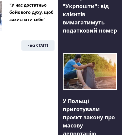
"У нас достатньо
"Укрпошти": від
бойового духу, щоб
клієнтів
захистити себе"
вимагатимуть
податковий номер
- всі СТАТТІ
У Польщі
приготували
проєкт закону про
масову
депортацію