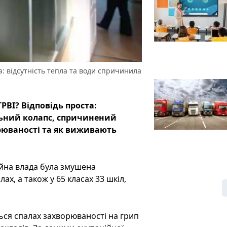
: відсутність тепла та води спричинила
РВІ? Відповідь проста:
альний колапс, спричинений
рюваності та як виживають
ійна влада була змушена
, а також у 65 класах 33 шкіл,
ся спалах захворюваності на грип