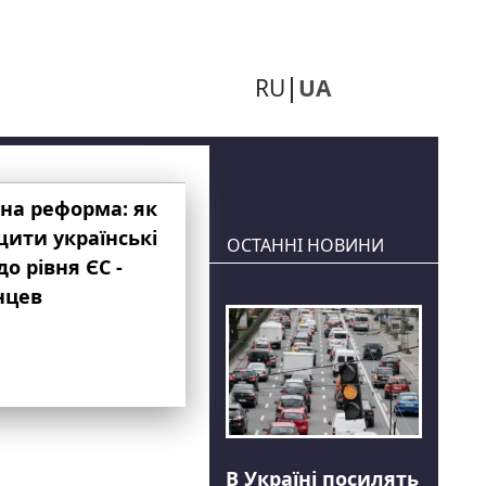
RU
UA
на реформа: як
ити українські
ОСТАННІ НОВИНИ
до рівня ЄС -
нцев
В Україні посилять