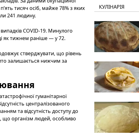
акладів. За даними окупаційної
КУЛІНАРІЯ
 п’ять тисяч осіб, майже 78% з яких
али 241 людину.
і випадків COVID-19. Минулого
ді як тижнем раніше — у 72.
родовжує стверджувати, що рівень
ібито залишається нижчим за
рювання
атастрофічної гуманітарної
Відсутність централізованого
анням та відсутність доступу до
, що організм людей, особливо