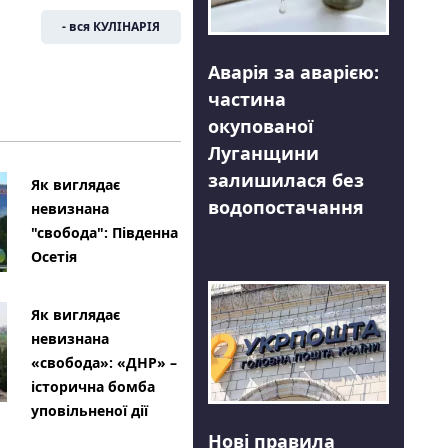
- вся КУЛІНАРІЯ
Аварія за аварією:
частина
окупованої
Луганщини
залишилася без
Як виглядає
водопостачання
невизнана
"свобода": Південна
Осетія
Як виглядає
невизнана
«свобода»: «ДНР» –
історична бомба
уповільненої дії
Нові правила