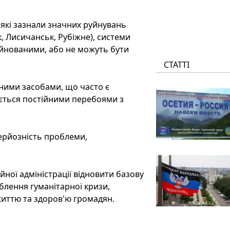
, які зазнали значних руйнувань
к, Лисичанськ, Рубіжне), системи
йнованими, або не можуть бути
СТАТТІ
чними засобами, що часто є
ється постійними перебоями з
ерйозність проблеми,
ної адміністрації відновити базову
блення гуманітарної кризи,
життю та здоров'ю громадян.