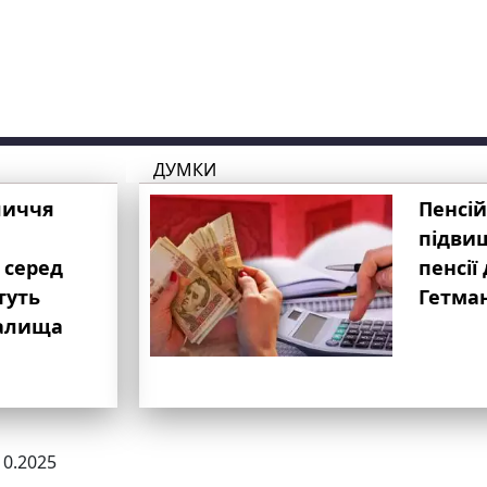
ДУМКИ
личчя
Пенсій
підвищ
 серед
пенсії 
туть
Гетма
валища
10.2025