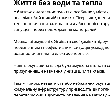
Життя без води та тепла
У багатьох населених пунктах, особливо у містах
внаслідок бойових дій (таких як Сіверськодонець
теплопостачання залишаються або повністю зру
запущені через пошкодження магістралей.
Мешканці змушені обігрівати свої домівки підру
небезпечним і неефективним. Ситуація ускладню
водопостачанням та електроенергією.
Навіть окупаційна влада була змушена визнати с
призупинивши навчання у низці шкіл та класів.
Таким чином, нездатність або небажання окупацій
комунальну інфраструктуру призводить до погли
перетворюючи відсутність опалення на загрозу 