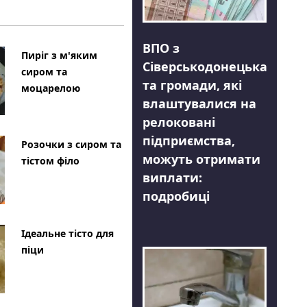
ВПО з
Пиріг з м'яким
Сіверськодонецька
сиром та
та громади, які
моцарелою
влаштувалися на
релоковані
підприємства,
Розочки з сиром та
можуть отримати
тістом філо
виплати:
подробиці
Ідеальне тісто для
піци