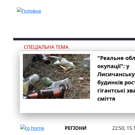
Перейти до основного вмісту
СПЕЦІАЛЬНА ТЕМА
"Реальне об
окупації": у
Лисичанську
будинків рос
гігантські з
сміття
РЕГІОНИ
22:50, 15.