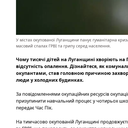
У містах окупованої Луганщини панує гуманітарна криза
масовий спалах ГРВІ та грипу серед населення.
Чому тисячі дітей на Луганщині хворіють на Г
відсутність опалення. Дізнайтеся, як комун
окупантами, став головною причиною захво
люди у холодних будинках.
За повідомленнями окупаційних ресурсів окупац
призупинити навчальний процес у чотирьох школах
передає Час Пік.
На тимчасово окупованій Луганщині продовжуєть