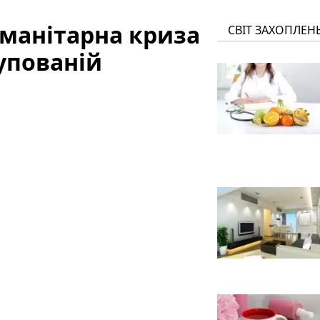
уманітарна криза
СВІТ ЗАХОПЛЕН
купованій