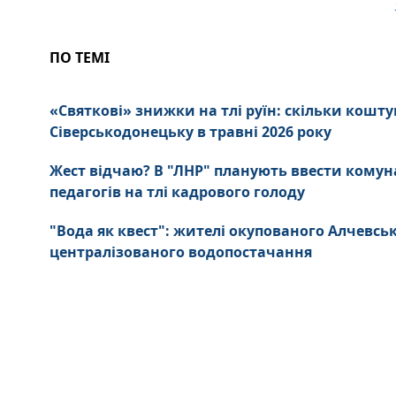
ПО ТЕМІ
«Святкові» знижки на тлі руїн: скільки кошт
Сіверськодонецьку в травні 2026 року
Жест відчаю? В "ЛНР" планують ввести комуна
педагогів на тлі кадрового голоду
"Вода як квест": жителі окупованого Алчевс
централізованого водопостачання