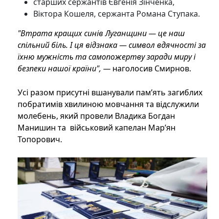
старших сержантів Євгенія Зінченка,
Віктора Кошеля, сержанта Романа Ступака.
"Втрата кращих синів Луганщини — це наш
спільний біль. І ця відзнака — символ вдячності за
їхню мужність та самопожертву заради миру і
безпеки нашої країни", —
наголосив Смирнов.
Усі разом присутні вшанували пам’ять загиблих
побратимів хвилиною мовчання та відслужили
молебень, який провели Владика Богдан
Манишин та військовий капелан Мар’ян
Топорович.