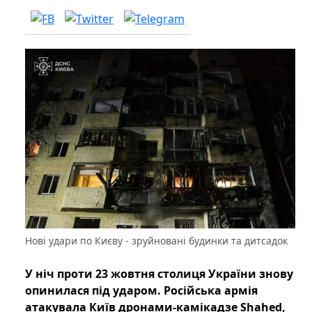
Нові удари по Києву - зруйновані будинки та дитсадок
У ніч проти 23 жовтня столиця України знову
опинилася під ударом. Російська армія
атакувала Київ дронами-камікадзе Shahed,