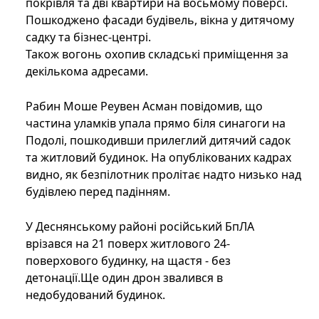
покрівля та дві квартири на восьмому поверсі.
Пошкоджено фасади будівель, вікна у дитячому
садку та бізнес-центрі.
Також вогонь охопив складські приміщення за
декількома адресами.
Рабин Моше Реувен Асман повідомив, що
частина уламків упала прямо біля синагоги на
Подолі, пошкодивши прилеглий дитячий садок
та житловий будинок. На опублікованих кадрах
видно, як безпілотник пролітає надто низько над
будівлею перед падінням.
У Деснянському районі російський БпЛА
врізався на 21 поверх житлового 24-
поверхового будинку, на щастя - без
детонації.Ще один дрон звалився в
недобудований будинок.