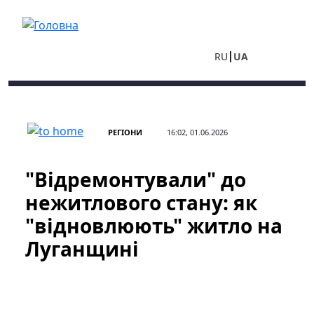
Перейти до основного вмісту
RU
UA
РЕГІОНИ
16:02, 01.06.2026
"Відремонтували" до
нежитлового стану: як
"відновлюють" житло на
Луганщині