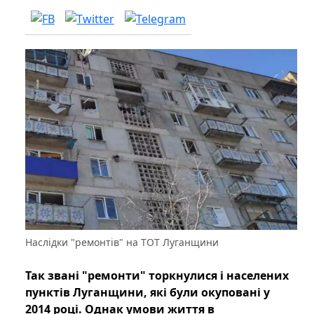
Наслідки "ремонтів" на ТОТ Луганщини
Так звані "ремонти" торкнулися і населених
пунктів Луганщини, які були окуповані у
2014 році. Однак умови життя в