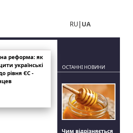
RU
UA
на реформа: як
ити українські
ОСТАННІ НОВИНИ
до рівня ЄС -
нцев
Чим відрізняється