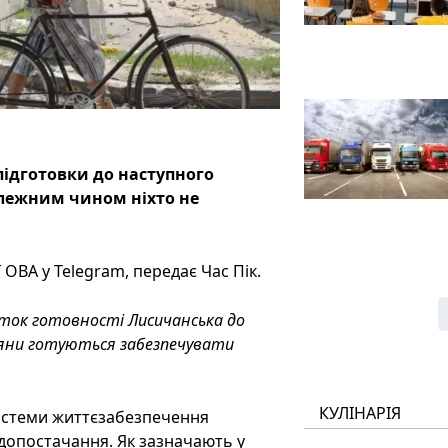
ідготовки до наступного
алежним чином ніхто не
ОВА у Telegram, передає Час Пік.
оток готовності Лисичанська до
істяни готуються забезпечувати
КУЛІНАРІЯ
системи життєзабезпечення
одопостачання. Як зазначають у