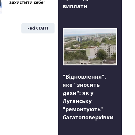
захистити себе"
виплати
- всі СТАТТІ
"Відновлення",
яке "зносить
дахи": як у
Луганську
"ремонтують"
багатоповерхівки