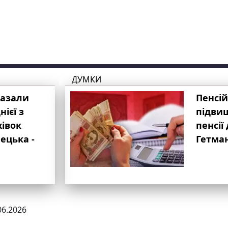
ДУМКИ
казали
Пенсій
ієї з
підвищ
хівок
пенсії 
ецька -
Гетма
06.2026