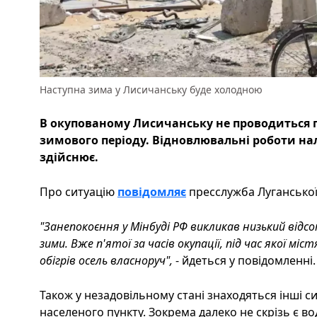
Наступна зима у Лисичанську буде холодною
В окупованому Лисичанську не проводиться п
зимового періоду. Відновлювальні роботи н
здійснює.
Про ситуацію
повідомляє
пресслужба Луганської 
"Занепокоєння у Мінбуді РФ викликав низький відс
зими. Вже п'ятої за часів окупації, під час якої м
обігрів осель власноруч",
- йдеться у повідомленні.
Також у незадовільному стані знаходяться інші 
населеного пункту. Зокрема далеко не скрізь є в