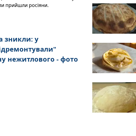
оли прийшли росіяни.
а зникли: у
ідремонтували"
ну нежитлового - фото