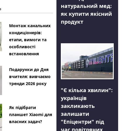
натуральний мед:
Ь
як купити якісний
продукт
Монтаж канальних
кондиціонерів:
етапи, вимоги та
особливості
встановлення
Подарунки до Дня
вчителя: вивчаємо
тренди 2026 року
"Є кілька хвилин":
українців
закликають
Як підібрати
залишати
планшет Xiaomi для
"Епіцентри" під
власних задач?
час повітряних