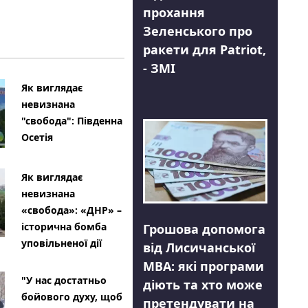
прохання
Зеленського про
ракети для Patriot,
- ЗМІ
Як виглядає
невизнана
"свобода": Південна
Осетія
Як виглядає
невизнана
«свобода»: «ДНР» –
історична бомба
Грошова допомога
уповільненої дії
від Лисичанської
МВА: які програми
"У нас достатньо
діють та хто може
бойового духу, щоб
претендувати на