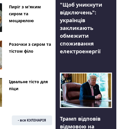
"Щоб уникнути
Пиріг з м'яким
відключень":
сиром та
українців
моцарелою
закликають
обмежити
споживання
Розочки з сиром та
електроенергії
тістом філо
Ідеальне тісто для
піци
Трамп відповів
- вся КУЛІНАРІЯ
відмовою на