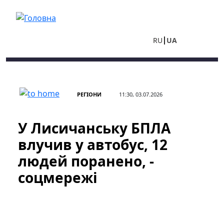
Перейти до основного вмісту
RU
UA
РЕГІОНИ
11:30, 03.07.2026
У Лисичанську БПЛА
влучив у автобус, 12
людей поранено, -
соцмережі