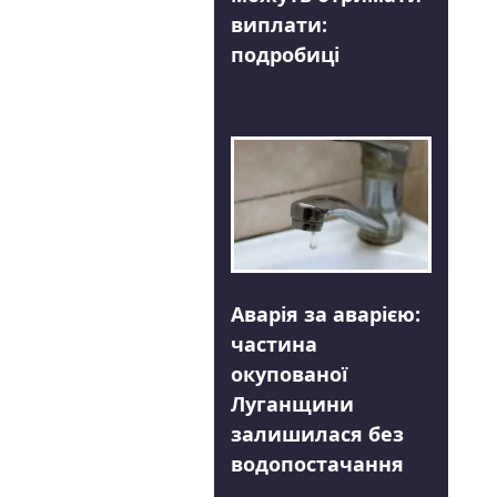
виплати:
подробиці
Аварія за аварією:
частина
окупованої
Луганщини
залишилася без
водопостачання