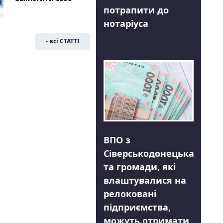
потрапити до
нотаріуса
- всі СТАТТІ
ВПО з
Сіверськодонецька
та громади, які
влаштувалися на
релоковані
підприємства,
можуть отримати