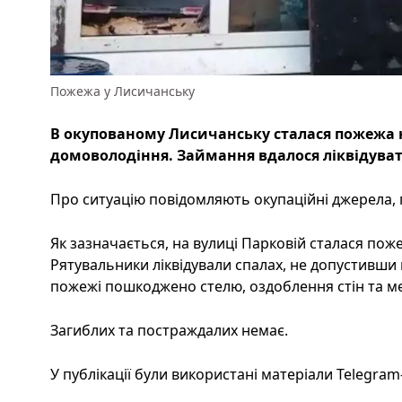
Пожежа у Лисичанську
В окупованому Лисичанську сталася пожежа н
домоволодіння. Займання вдалося ліквідувати
Про ситуацію повідомляють окупаційні джерела, п
Як зазначається, на вулиці Парковій сталася пож
Рятувальники ліквідували спалах, не допустивши
пожежі пошкоджено стелю, оздоблення стін та мебл
Загиблих та постраждалих немає.
У публікації були використані матеріали Telegra