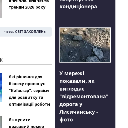
вчителя: вивчаємо
кондиціонера
тренди 2026 року
- весь СВІТ ЗАХОПЛЕНЬ
К
У мережі
Які рішення для
показали, як
бізнесу пропонує
виглядає
"Київстар": сервіси
"відремонтована"
для розвитку та
дорога у
оптимізації роботи
Лисичанську -
фото
Як купити
красивий номер