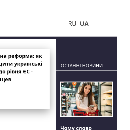
RU
UA
на реформа: як
ити українські
ОСТАННІ НОВИНИ
до рівня ЄС -
нцев
Чому слово