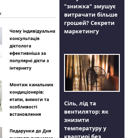
"знижка" змушує
Ь
витрачати більше
грошей? Секрети
маркетингу
Чому індивідуальна
консультація
дієтолога
ефективніша за
популярні дієти з
інтернету
Монтаж канальних
кондиціонерів:
етапи, вимоги та
Сіль, лід та
особливості
вентилятор: як
встановлення
знизити
температуру у
Подарунки до Дня
квартирі без