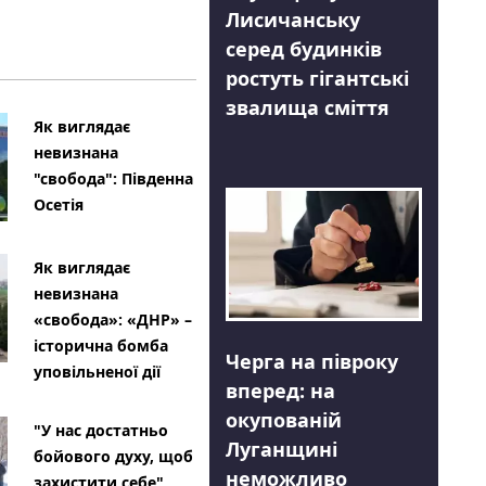
Лисичанську
серед будинків
ростуть гігантські
звалища сміття
Як виглядає
невизнана
"свобода": Південна
Осетія
Як виглядає
невизнана
«свобода»: «ДНР» –
історична бомба
Черга на півроку
уповільненої дії
вперед: на
окупованій
"У нас достатньо
Луганщині
бойового духу, щоб
неможливо
захистити себе"