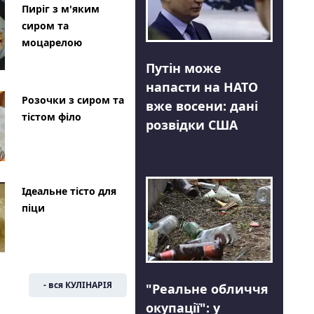
Пиріг з м'яким
сиром та
моцарелою
Путін може
напасти на НАТО
Розочки з сиром та
вже восени: дані
тістом філо
розвідки США
Ідеальне тісто для
піци
- вся КУЛІНАРІЯ
"Реальне обличчя
окупації": у