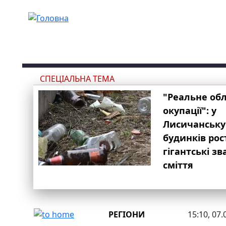
Перейти до основного вмісту
СПЕЦІАЛЬНА ТЕМА
"Реальне об
окупації": у
Лисичанську
будинків рос
гігантські з
сміття
РЕГІОНИ
15:10, 07.