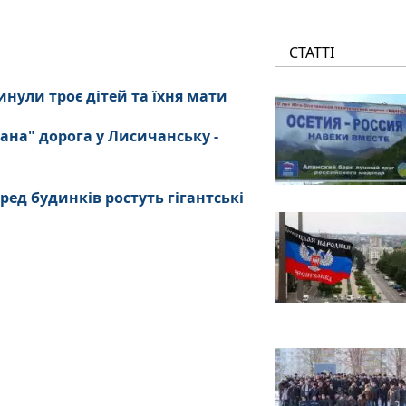
СТАТТІ
нули троє дітей та їхня мати
ана" дорога у Лисичанську -
ред будинків ростуть гігантські