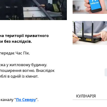
а території приватного
 без наслідків.
ередає Час Пік.
ежа у житловому будинку.
 поширення вогню. Внаслідок
і в одній із кімнат.
КУЛІНАРІЯ
m-каналу
"
По Северу
".