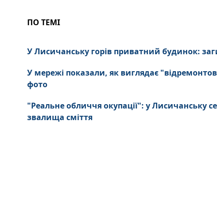
ПО ТЕМІ
У Лисичанську горів приватний будинок: заги
У мережі показали, як виглядає "відремонтов
фото
"Реальне обличчя окупації": у Лисичанську се
звалища сміття