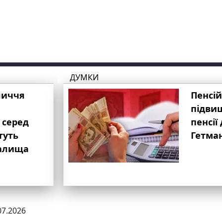
ДУМКИ
личчя
Пенсій
підвищ
 серед
пенсії 
туть
Гетма
валища
07.2026