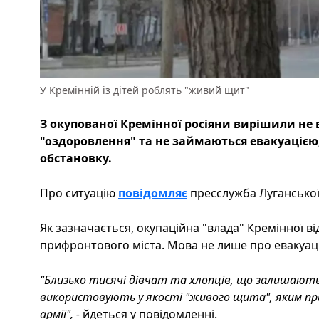
У Кремінній із дітей роблять "живий щит"
З окупованої Кремінної росіяни вирішили не 
"оздоровлення" та не займаються евакуаціє
обстановку.
Про ситуацію
повідомляє
пресслужба Луганської 
Як зазначається, окупаційна "влада" Кремінної в
прифронтового міста. Мова не лише про евакуаці
"Близько тисячі дівчат та хлопців, що залишаютьс
використовують у якості "живого щита", яким при
армії", -
йдеться у повідомленні.