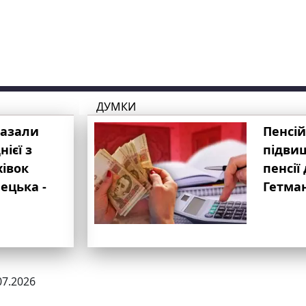
ДУМКИ
казали
Пенсій
ієї з
підвищ
хівок
пенсії 
ецька -
Гетма
07.2026