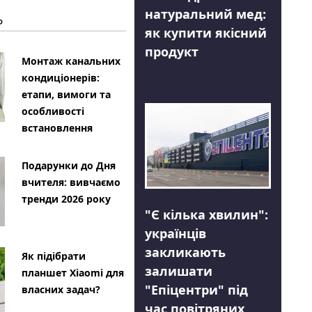
натуральний мед:
Ь
як купити якісний
продукт
Монтаж канальних
кондиціонерів:
етапи, вимоги та
особливості
встановлення
Подарунки до Дня
вчителя: вивчаємо
тренди 2026 року
"Є кілька хвилин":
українців
закликають
Як підібрати
залишати
планшет Xiaomi для
"Епіцентри" під
власних задач?
час повітряних