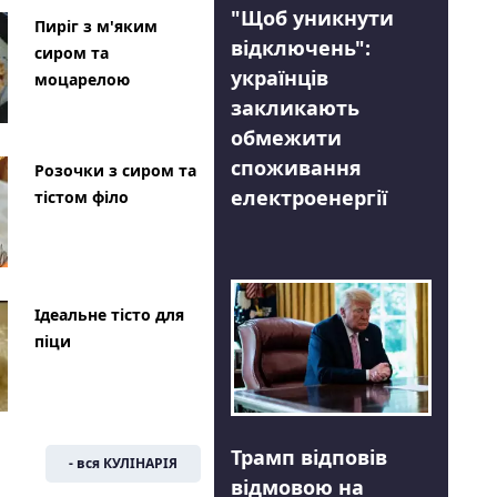
"Щоб уникнути
Пиріг з м'яким
відключень":
сиром та
українців
моцарелою
закликають
обмежити
споживання
Розочки з сиром та
електроенергії
тістом філо
Ідеальне тісто для
піци
Трамп відповів
- вся КУЛІНАРІЯ
відмовою на