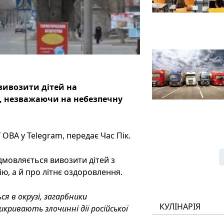
вивозити дітей на
ю, незважаючи на небезпечну
ОВА у Telegram, передає Час Пік.
ідмовляється вивозити дітей з
ю, а й про літнє оздоровлення.
я в окрузі, загарбники
КУЛІНАРІЯ
кривають злочинні дії російської