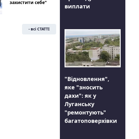
захистити себе"
виплати
- всі СТАТТІ
"Відновлення",
яке "зносить
дахи": як у
Луганську
"ремонтують"
багатоповерхівки