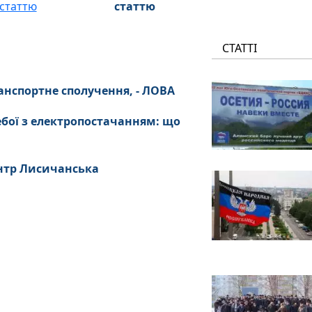
статтю
СТАТТІ
анспортне сполучення, - ЛОВА
ебої з електропостачанням: що
нтр Лисичанська