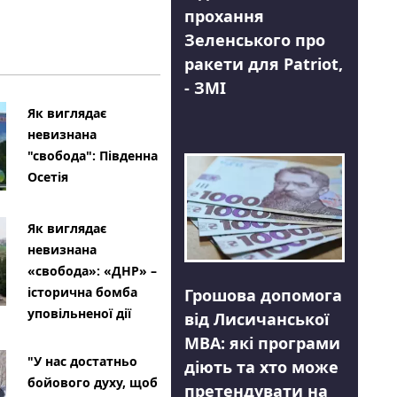
прохання
Зеленського про
ракети для Patriot,
- ЗМІ
Як виглядає
невизнана
"свобода": Південна
Осетія
Як виглядає
невизнана
«свобода»: «ДНР» –
історична бомба
Грошова допомога
уповільненої дії
від Лисичанської
МВА: які програми
"У нас достатньо
діють та хто може
бойового духу, щоб
претендувати на