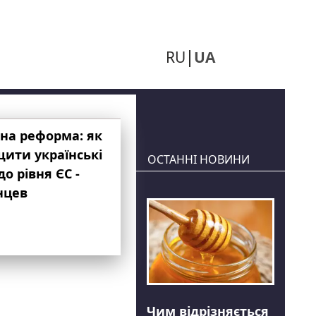
RU
UA
на реформа: як
ити українські
ОСТАННІ НОВИНИ
до рівня ЄС -
нцев
Чим відрізняється