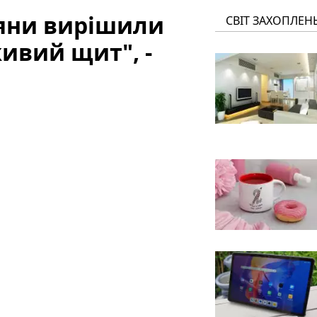
сіяни вирішили
СВІТ ЗАХОПЛЕН
ивий щит", -