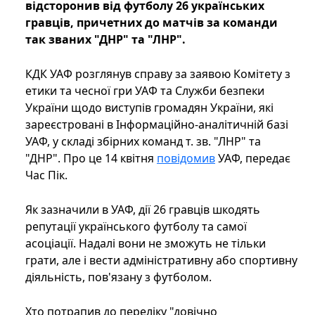
відсторонив від футболу 26 українських
гравців, причетних до матчів за команди
так званих "ДНР" та "ЛНР".
КДК УАФ розглянув справу за заявою Комітету з
етики та чесної гри УАФ та Служби безпеки
України щодо виступів громадян України, які
зареєстровані в Інформаційно-аналітичній базі
УАФ, у складі збірних команд т. зв. "ЛНР" та
"ДНР". Про це 14 квітня
повідомив
УАФ, передає
Час Пік.
Як зазначили в УАФ, дії 26 гравців шкодять
репутації українського футболу та самої
асоціації. Надалі вони не зможуть не тільки
грати, але і вести адміністративну або спортивну
діяльність, пов'язану з футболом.
Хто потрапив до переліку "довічно