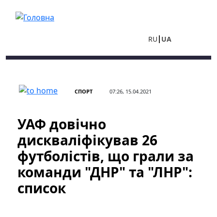
Перейти до основного вмісту
RU
UA
СПОРТ
07:26, 15.04.2021
УАФ довічно
дискваліфікував 26
футболістів, що грали за
команди "ДНР" та "ЛНР":
список