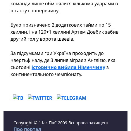
команди лише обмінялися кількома ударами в
штангу і поперечину.
Було призначено 2 додаткових тайми по 15
хвилин, і на 120+1 хвилині Артем Довбик забив
другий гол у ворота шведів.
За підсумками гри Україна проходить до
чвертьфіналу, де 3 липня зіграє з Англією, яка
сьогодні
історично вибила Німеччину
з
континентального чемпіонату.
Copyright © "Час Пік" 2009 Всі права захищені
Про портал