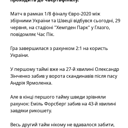
Матч в рамках 1/8 фіналу Євро-2020 між
збірними України та Швеції відбувся сьогодні, 29
червня, на стадіоні "Хемпден Парк" у Глазго,
повідомляє Час Пік.
Гра завершилася з рахунком 2:1 на користь
України.
У першому таймі вже на 27-й хвилині Олександр
Зінченко забив у ворота скандинавів після пасу
Андрія Ярмоленка.
Але в кінці першого тайму шведи зрівняли
рахунок: Еміль Форсберг забив на 43-й хвилині
завдяки рикошету.
Весь другий тайм нікому не вдавалося забити,