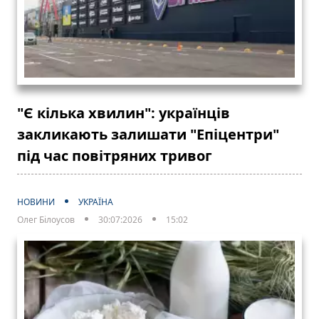
"Є кілька хвилин": українців
закликають залишати "Епіцентри"
під час повітряних тривог
НОВИНИ
УКРАЇНА
Олег Білоусов
30:07:2026
15:02