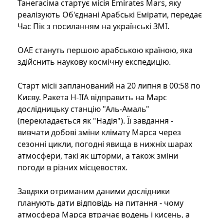
Танегасіма стартує місія Emirates Mars, яку
реалізують Об'єднані Арабські Емірати, передає
Час Пік з посиланням на українські ЗМІ.
ОАЕ стануть першою арабською країною, яка
здійснить наукову космічну експедицію.
Старт місії запланований на 20 липня в 00:58 по
Києву. Ракета H-IIA відправить на Марс
дослідницьку станцію "Аль-Амаль"
(перекладається як "Надія"). Її завдання -
вивчати добові зміни клімату Марса через
сезонні цикли, погодні явища в нижніх шарах
атмосфери, такі як шторми, а також зміни
погоди в різних місцевостях.
Завдяки отриманим даними дослідники
планують дати відповідь на питання - чому
атмосфера Марса втрачає водень і кисень, а