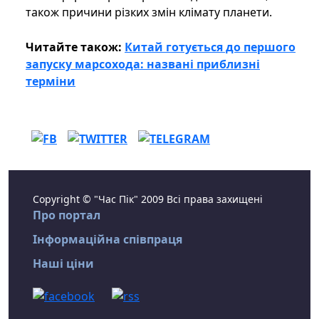
також причини різких змін клімату планети.
Читайте також:
Китай готується до першого
запуску марсохода: названі приблизні
терміни
Copyright © "Час Пік" 2009 Всі права захищені
Про портал
Інформаційна співпраця
Наші ціни