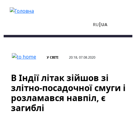
Перейти до основного вмісту
RU
UA
У СВІТІ
20:18, 07.08.2020
В Індії літак зійшов зі
злітно-посадочної смуги і
розламався навпіл, є
загиблі