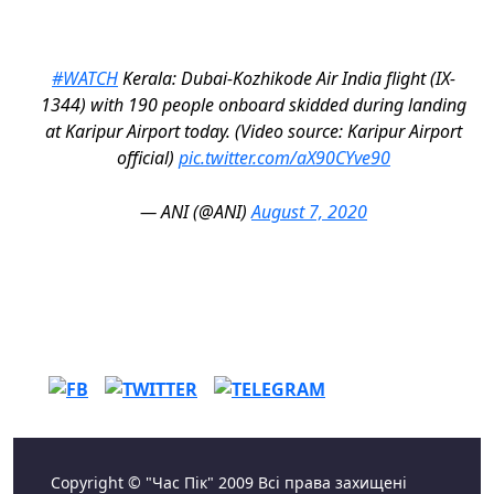
#WATCH
Kerala: Dubai-Kozhikode Air India flight (IX-
1344) with 190 people onboard skidded during landing
at Karipur Airport today. (Video source: Karipur Airport
official)
pic.twitter.com/aX90CYve90
— ANI (@ANI)
August 7, 2020
Copyright © "Час Пік" 2009 Всі права захищені