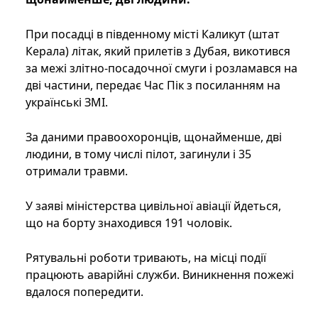
При посадці в південному місті Каликут (штат
Керала) літак, який прилетів з Дубая, викотився
за межі злітно-посадочної смуги і розламався на
дві частини, передає Час Пік з посиланням на
українські ЗМІ.
За даними правоохоронців, щонайменше, дві
людини, в тому числі пілот, загинули і 35
отримали травми.
У заяві міністерства цивільної авіації йдеться,
що на борту знаходився 191 чоловік.
Рятувальні роботи тривають, на місці події
працюють аварійні служби. Виникнення пожежі
вдалося попередити.