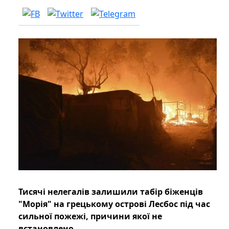
Тисячі нелегалів залишили табір біженців
"Морія" на грецькому острові Лесбос під час
сильної пожежі, причини якої не
встановлено.