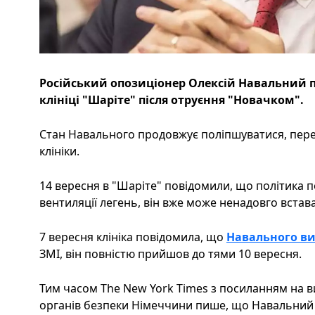
Російський опозиціонер Олексій Навальний п
клініці "Шаріте" після отруєння "Новачком".
Стан Навального продовжує поліпшуватися, перед
клініки.
14 вересня в "Шаріте" повідомили, що політика п
вентиляції легень, він вже може ненадовго встава
7 вересня клініка повідомила, що
Навального ви
ЗМІ, він повністю прийшов до тями 10 вересня.
Тим часом The New York Times з посиланням на 
органів безпеки Німеччини пише, що Навальний