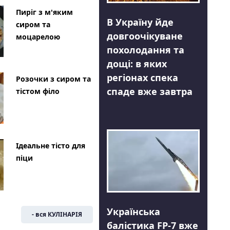
Пиріг з м'яким
В Україну йде
сиром та
довгоочікуване
моцарелою
похолодання та
дощі: в яких
регіонах спека
Розочки з сиром та
спаде вже завтра
тістом філо
Ідеальне тісто для
піци
Українська
- вся КУЛІНАРІЯ
балістика FP-7 вже