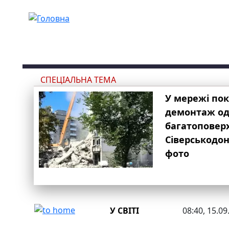
Перейти до основного вмісту
СПЕЦІАЛЬНА ТЕМА
У мережі по
демонтаж одн
багатоповер
Сіверськодон
фото
У СВІТІ
08:40, 15.09