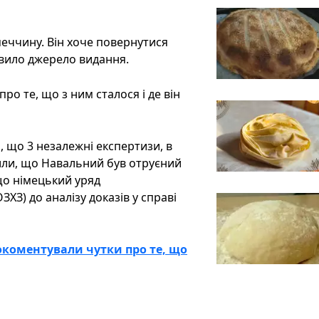
імеччину. Він хоче повернутися
аявило джерело видання.
о те, що з ним сталося і де він
 що 3 незалежні експертизи, в
рдили, що Навальний був отруєний
що німецький уряд
ЗХЗ) до аналізу доказів у справі
окоментували чутки про те, що