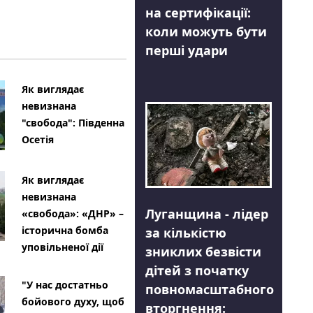
на сертифікації:
коли можуть бути
перші удари
Як виглядає
невизнана
"свобода": Південна
Осетія
Як виглядає
невизнана
Луганщина - лідер
«свобода»: «ДНР» –
історична бомба
за кількістю
уповільненої дії
зниклих безвісти
дітей з початку
"У нас достатньо
повномасштабного
бойового духу, щоб
вторгнення: