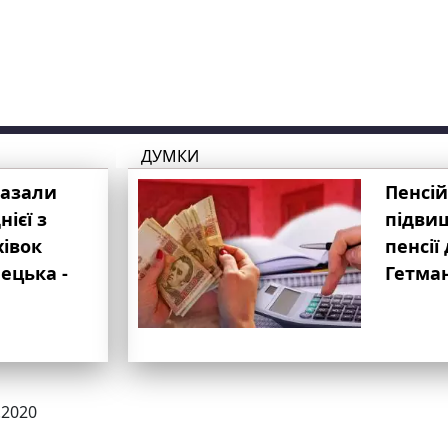
ДУМКИ
казали
Пенсій
ієї з
підвищ
хівок
пенсії 
ецька -
Гетма
.2020