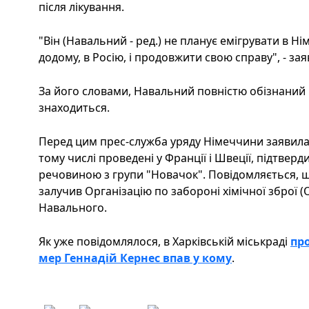
після лікування.
"Він (Навальний - ред.) не планує емігрувати в Н
додому, в Росію, і продовжити свою справу", - з
За його словами, Навальний повністю обізнаний пр
знаходиться.
Перед цим прес-служба уряду Німеччини заявила,
тому числі проведені у Франції і Швеції, підтве
речовиною з групи "Новачок". Повідомляється, 
залучив Організацію по забороні хімічної зброї (O
Навального.
Як уже повідомлялося, в Харківській міськраді
пр
мер Геннадій Кернес впав у кому
.