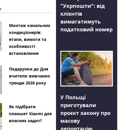
"Укрпошти": від
Ь
клієнтів
вимагатимуть
Монтаж канальних
податковий номер
кондиціонерів:
етапи, вимоги та
особливості
встановлення
Подарунки до Дня
вчителя: вивчаємо
тренди 2026 року
У Польщі
приготували
Як підібрати
проєкт закону про
планшет Xiaomi для
масову
власних задач?
депортацію