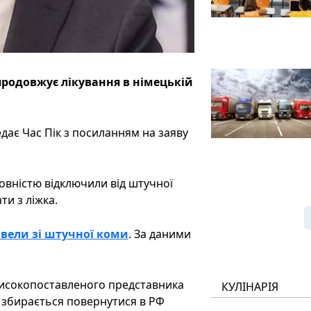
родовжує лікування в німецькій
ає Час Пік з посиланням на заяву
овністю відключили від штучної
ти з ліжка.
вели зі штучної коми
. За даними
високопоставленого представника
КУЛІНАРІЯ
 збирається повернутися в РФ