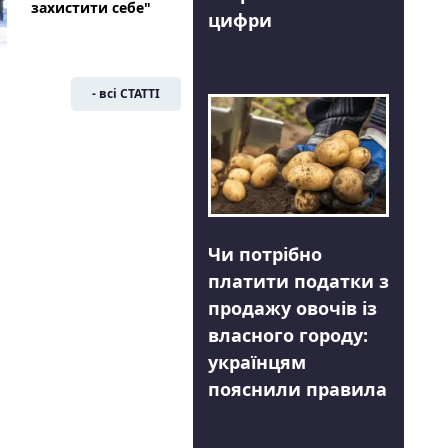
захистити себе"
цифри
- всі СТАТТІ
Чи потрібно
платити податки з
продажу овочів із
власного городу:
українцям
пояснили правила