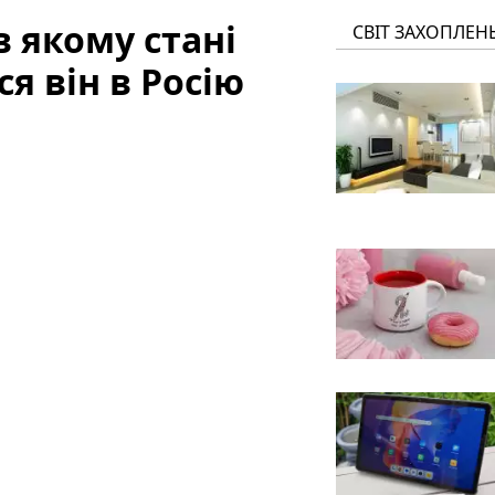
в якому стані
СВІТ ЗАХОПЛЕН
я він в Росію