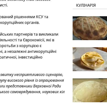
исті.
КУЛІНАРІЯ
бований рішеннями КСУ та
корупційних органів.
йських партнерів та викликали
льності та Єврокомісії, які в
оротьби з корупцією є
і, а незалежні антикорупційні
ратичної, інвестиційно
озвитку несприятливого сценарію,
упу високого рівня із опрацювання
йшли представники Верховної Ради
ського самоврядування, наукових кіл