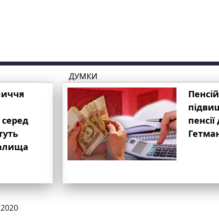
ДУМКИ
личчя
Пенсій
підвищ
 серед
пенсії 
туть
Гетма
валища
.2020