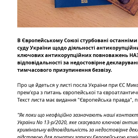
В Європейському Союзі стурбовані останнім
суду України щодо діяльності антикорупційни
ключових антикорупційних повноважень НАЗ
відповідальності за недостовірне декларуван
тимчасового призупинення безвізу.
Про це йдеться у листі посла України при ЄС Мик
прем'єра з питань європейської та євроатлантич
Текст листа має видання "Європейська правда", п
"Як поки що неофіційно зазначають наші контакт
України No 13-р/2020, яке скасувало ключові анти
кримінальну відповідальність за недостовірне де
підставою для початку запуску Європейською комі