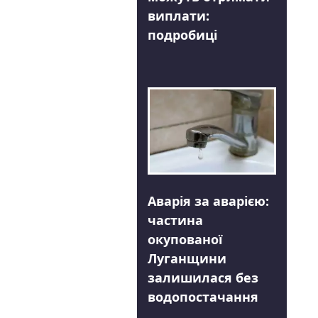
виплати:
подробиці
Аварія за аварією:
частина
окупованої
Луганщини
залишилася без
водопостачання