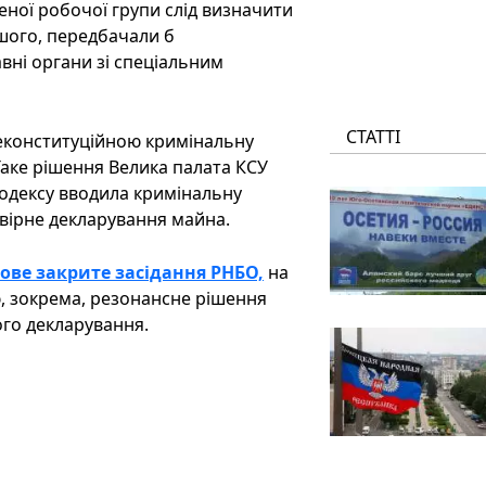
ної робочої групи слід визначити
іншого, передбачали б
ні органи зі спеціальним
СТАТТІ
неконституційною кримінальну
Таке рішення Велика палата КСУ
кодексу вводила кримінальну
овірне декларування майна.
ове закрите засідання РНБО,
на
, зокрема, резонансне рішення
ого декларування.