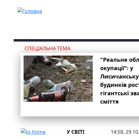
Перейти до основного вмісту
СПЕЦІАЛЬНА ТЕМА
"Реальне об
окупації": у
Лисичанську
будинків рос
гігантські з
сміття
У СВІТІ
14:58, 29.10