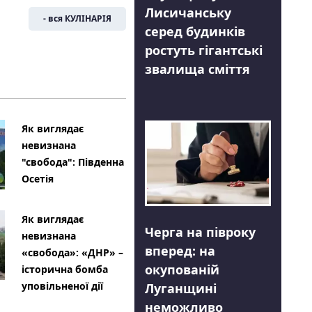
Лисичанську
- вся КУЛІНАРІЯ
серед будинків
ростуть гігантські
звалища сміття
Як виглядає
невизнана
"свобода": Південна
Осетія
Як виглядає
Черга на півроку
невизнана
вперед: на
«свобода»: «ДНР» –
окупованій
історична бомба
уповільненої дії
Луганщині
неможливо