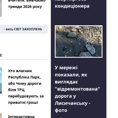
вчителя: вивчаємо
кондиціонера
тренди 2026 року
- весь СВІТ ЗАХОПЛЕНЬ
К
У мережі
Хто власник
показали, як
Республіка Парк,
виглядає
або Чому дороги
"відремонтована"
біля ТРЦ
дорога у
перебудовують за
Лисичанську -
приватні гроші
фото
Інтерактивна