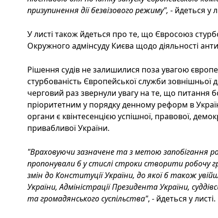
призупинення дії безвізового режиму",
- йдеться у л
У листі також йдеться про те, що Євросоюз стур
Окружного адмінсуду Києва щодо діяльності анти
Рішення судів не залишилися поза увагою європе
стурбованість Європейської служби зовнішньої дія
черговий раз звернули увагу на те, що питання б
пріоритетним у порядку денному реформ в Україн
органи є квінтесенцією успішної, правової, демок
привабливої України.
"Враховуючи зазначене та з метою запобігання р
пропонували б у стислі строки створити робочу гр
змін до Конституції України, до якої б також уві
України, Адміністрації Президента України, суддів
та громадянського суспільства"
, - йдеться у листі.