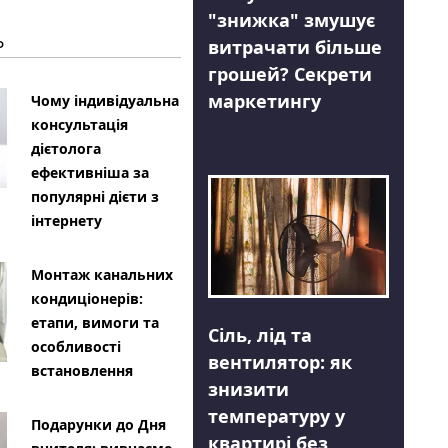
"знижка" змушує
Ь
витрачати більше
грошей? Секрети
маркетингу
Чому індивідуальна
консультація
дієтолога
ефективніша за
популярні дієти з
інтернету
Монтаж канальних
кондиціонерів:
етапи, вимоги та
Сіль, лід та
особливості
вентилятор: як
встановлення
знизити
температуру у
Подарунки до Дня
квартирі без