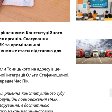
и рішеннями Конституційного
х органів. Скасування
К та кримінальної
ня може стати підставою для
оли Точицького на адресу віце-
ної інтеграції Ольги Стефанишиної.
ередає Час Пік.
и, рішення Конституційного суду
корупційні повноваження НАЗК,
кларування, є достатньою
сією механізму тимчасового