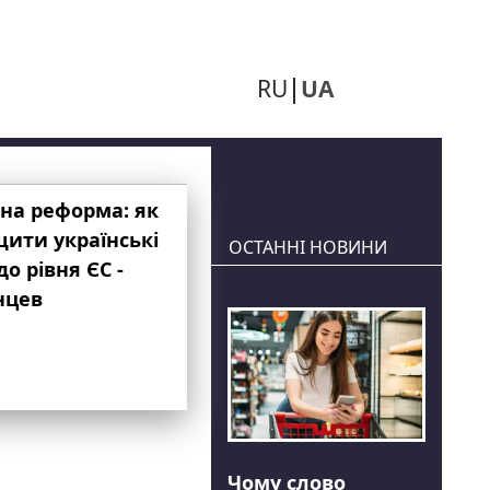
RU
UA
на реформа: як
ити українські
ОСТАННІ НОВИНИ
до рівня ЄС -
нцев
Чому слово