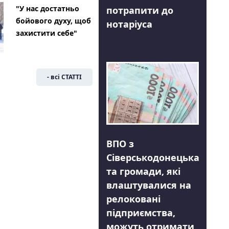
"У нас достатньо
потрапити до
бойового духу, щоб
нотаріуса
захистити себе"
- всі СТАТТІ
ВПО з
Сіверськодонецька
та громади, які
влаштувалися на
релоковані
підприємства,
можуть отримати