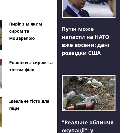
Пиріг з м'яким
Путін може
сиром та
напасти на НАТО
моцарелою
вже восени: дані
розвідки США
Розочки з сиром та
тістом філо
Ідеальне тісто для
піци
"Реальне обличчя
окупації": у