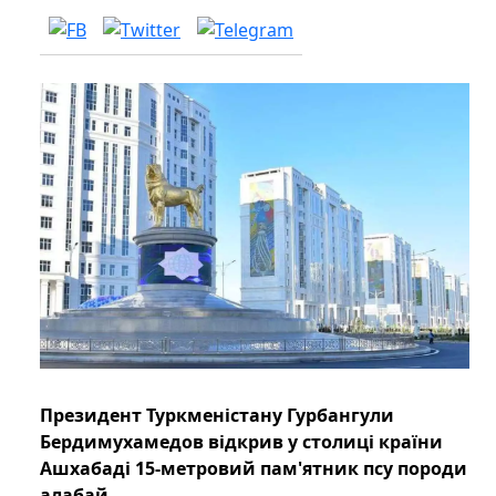
Президент Туркменістану Гурбангули
Бердимухамедов відкрив у столиці країни
Ашхабаді 15-метровий пам'ятник псу породи
алабай.