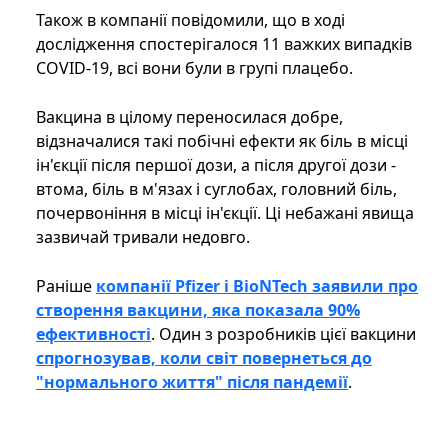
Також в компанії повідомили, що в ході
дослідження спостерігалося 11 важких випадків
COVID-19, всі вони були в групі плацебо.
Вакцина в цілому переносилася добре,
відзначалися такі побічні ефекти як біль в місці
ін'єкції після першої дози, а після другої дози -
втома, біль в м'язах і суглобах, головний біль,
почервоніння в місці ін'єкції. Ці небажані явища
зазвичай тривали недовго.
Раніше
компанії Pfizer і BioNTech заявили про
створення вакцини, яка показала 90%
ефективності
. Один з розробників цієї вакцини
спрогнозував, коли світ повернеться до
"нормального життя" після пандемії
.