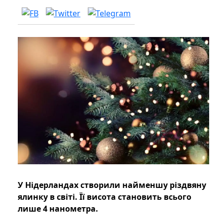
У Нідерландах створили найменшу різдвяну
ялинку в світі. Її висота становить всього
лише 4 нанометра.