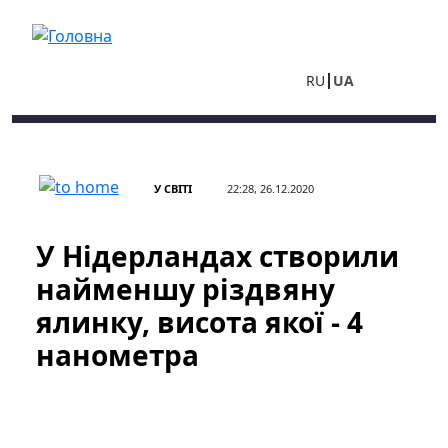
Перейти до основного вмісту
RU
UA
У СВІТІ
22:28, 26.12.2020
У Нідерландах створили
найменшу різдвяну
ялинку, висота якої - 4
нанометра