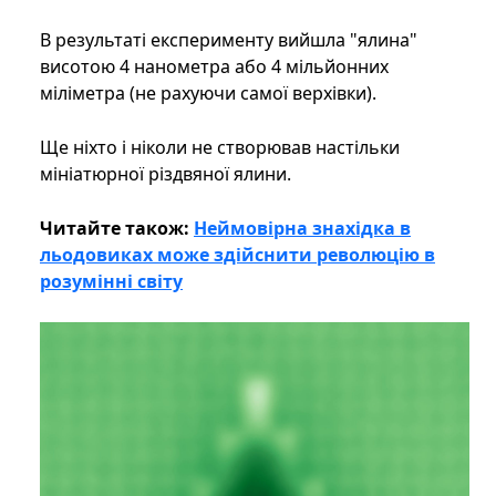
В результаті експерименту вийшла "ялина"
висотою 4 нанометра або 4 мільйонних
міліметра (не рахуючи самої верхівки).
Ще ніхто і ніколи не створював настільки
мініатюрної різдвяної ялини.
Читайте також:
Неймовірна знахідка в
льодовиках може здійснити революцію в
розумінні світу