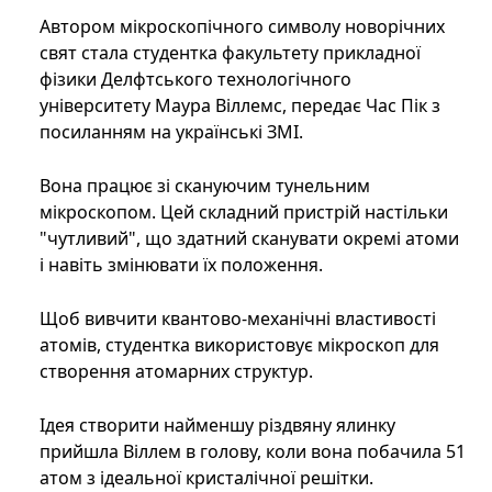
Автором мікроскопічного символу новорічних
свят стала студентка факультету прикладної
фізики Делфтського технологічного
університету Маура Віллемс, передає Час Пік з
посиланням на українські ЗМІ.
Вона працює зі скануючим тунельним
мікроскопом. Цей складний пристрій настільки
"чутливий", що здатний сканувати окремі атоми
і навіть змінювати їх положення.
Щоб вивчити квантово-механічні властивості
атомів, студентка використовує мікроскоп для
створення атомарних структур.
Ідея створити найменшу різдвяну ялинку
прийшла Віллем в голову, коли вона побачила 51
атом з ідеальної кристалічної решітки.