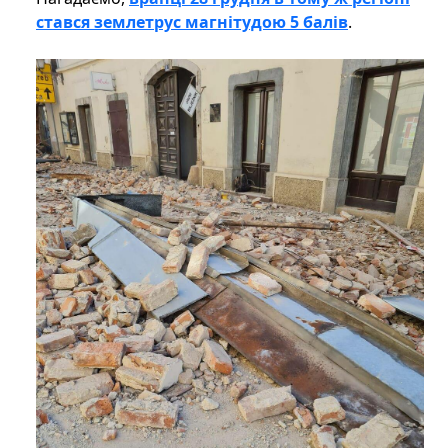
стався землетрус магнітудою 5 балів
.