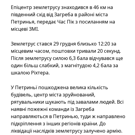
Епіцентр землетрусу знаходився в 46 км на
південний схід від Загреба в районі міста
Петринья, передає Час Пік з посиланням на
місцеві ЗМІ.
Землетрус стався 29 грудня близько 12:20 за
місцевим часом, поштовхи тривали 20 секунд.
Після землетрусу силою 6,3 бала відчувався ще
один більш слабкий, з магнітудою 4,2 бала за
шкалою Ріхтера.
У Петриньї пошкоджена велика кількість
будівель, центр міста зруйнований,
рятувальники шукають під завалами людей. Всі
наявні пожежні команди із Загреба
направляються в Петринью, туди ж направлено
підкріплення з інших регіонів країни. До
ліквідації наслідків землетрусу залучено армію.