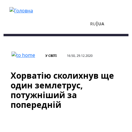
Перейти до основного вмісту
RU
UA
У СВІТІ
16:50, 29.12.2020
Хорватію сколихнув ще
один землетрус,
потужніший за
попередній