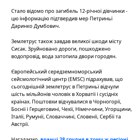
Стало відомо про загибель 12-річної дівчинки -
цю інформацію підтвердив мер Петриньї
Даринко Думбович.
Землетрус також завдав великої шкоди місту
Сисак. Зруйновано дороги, пошкоджено
водопровід, вода затопила двори городян.
Європейський середземноморський
сейсмологічний центр (EMSC) підрахував, що
сьогоднішній землетрус в Петриньї відчули
шість мільйонів чоловік в Хорватії і сусідніх
країнах. Поштовхи відчувалися в Чорногорії,
Боснії і Герцеговині, Чехії, Німеччини, Угорщини,
Італії, Румунії, Словаччині, Словенії, Сербії та
Австрії.
Нагадаємо,
вранці 28 грудня в тому ж регіоні