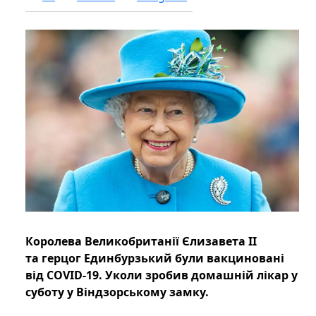
Королева Великобританії Єлизавета II
та герцог Единбурзький були вакциновані
від COVID-19. Уколи зробив домашній лікар у
суботу у Віндзорському замку.