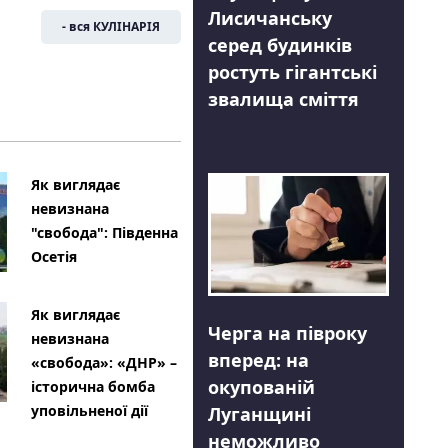
Лисичанську
- вся КУЛІНАРІЯ
серед будинків
ростуть гігантські
звалища сміття
Як виглядає
невизнана
"свобода": Південна
Осетія
Як виглядає
Черга на півроку
невизнана
вперед: на
«свобода»: «ДНР» –
окупованій
історична бомба
уповільненої дії
Луганщині
неможливо