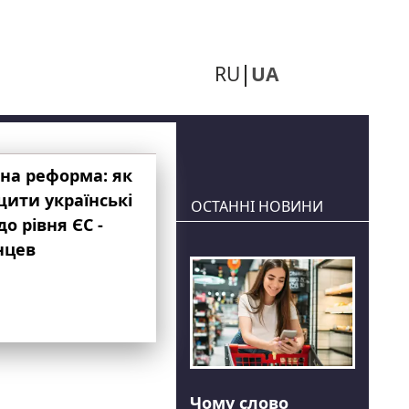
RU
UA
на реформа: як
ити українські
ОСТАННІ НОВИНИ
до рівня ЄС -
нцев
Чому слово