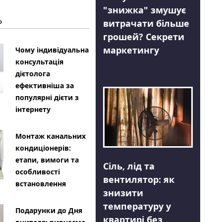
"знижка" змушує
Ь
витрачати більше
грошей? Секрети
маркетингу
Чому індивідуальна
консультація
дієтолога
ефективніша за
популярні дієти з
інтернету
Монтаж канальних
кондиціонерів:
етапи, вимоги та
Сіль, лід та
особливості
вентилятор: як
встановлення
знизити
температуру у
Подарунки до Дня
квартирі без