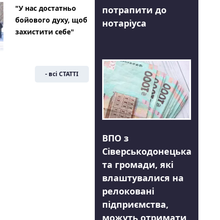
"У нас достатньо
потрапити до
бойового духу, щоб
нотаріуса
захистити себе"
- всі СТАТТІ
ВПО з
Сіверськодонецька
та громади, які
влаштувалися на
релоковані
підприємства,
можуть отримати