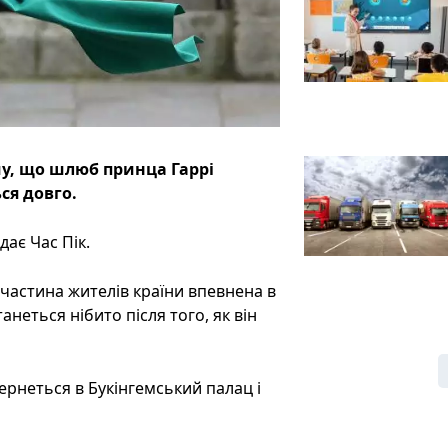
му, що шлюб принца Гаррі
ся довго.
ає Час Пік.
 частина жителів країни впевнена в
анеться нібито після того, як він
ернеться в Букінгемський палац і