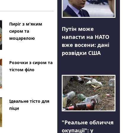
Пиріг з м'яким
Путін може
сиром та
напасти на НАТО
моцарелою
вже восени: дані
розвідки США
Розочки з сиром та
тістом філо
Ідеальне тісто для
піци
"Реальне обличчя
окупації": у