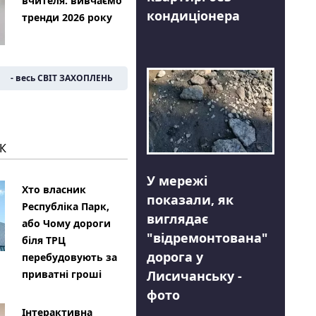
вчителя: вивчаємо
кондиціонера
тренди 2026 року
- весь СВІТ ЗАХОПЛЕНЬ
К
У мережі
Хто власник
показали, як
Республіка Парк,
виглядає
або Чому дороги
"відремонтована"
біля ТРЦ
дорога у
перебудовують за
Лисичанську -
приватні гроші
фото
Інтерактивна