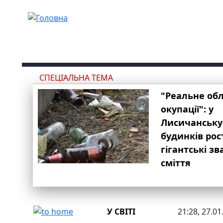
Перейти до основного вмісту
СПЕЦІАЛЬНА ТЕМА
"Реальне об
окупації": у
Лисичанську
будинків рос
гігантські з
сміття
У СВІТІ
21:28, 27.01