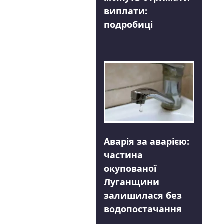
виплати:
подробиці
Аварія за аварією:
частина
окупованої
Луганщини
залишилася без
водопостачання