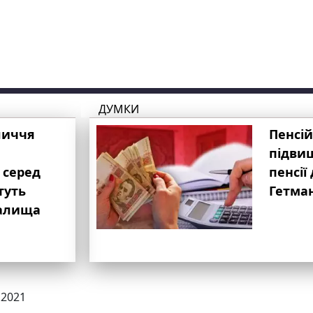
ДУМКИ
личчя
Пенсій
підвищ
 серед
пенсії 
туть
Гетма
валища
.2021