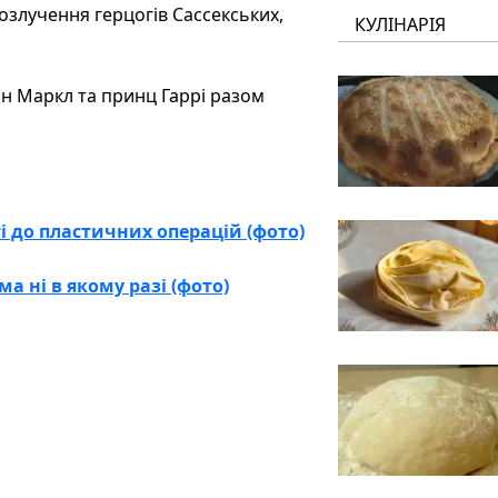
розлучення герцогів Сассекських,
КУЛІНАРІЯ
ан Маркл та принц Гаррі разом
і до пластичних операцій (фото)
а ні в якому разі (фото)