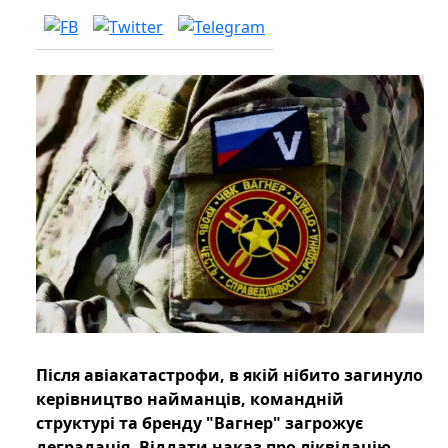
Після авіакатастрофи, в якій нібито загинуло
керівництво найманців, командній
структурі та бренду "Вагнер" загрожує
деградація. Віддати наказ про ліквідацію