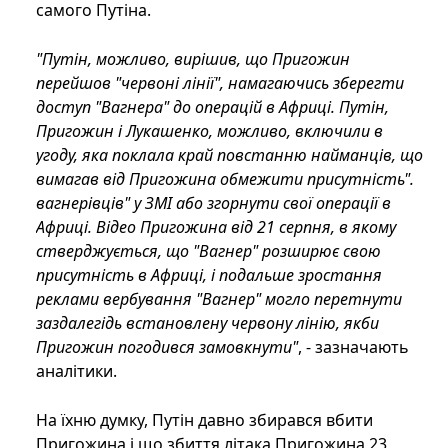
самого Путіна.
"Путін, можливо, вирішив, що Пригожин
перейшов "червоні лінії", намагаючись зберегти
доступ "Вагнера" до операцій в Африці. Путін,
Пригожин і Лукашенко, можливо, включили в
угоду, яка поклала край повстанню найманців, що
вимагав від Пригожина обмежити присутність".
вагнерівців" у ЗМІ або згорнути свої операції в
Африці. Відео Пригожина від 21 серпня, в якому
стверджується, що "Вагнер" розширює свою
присутність в Африці, і подальше зростання
реклами вербування "Вагнер" могло перетнути
заздалегідь встановлену червону лінію, якби
Пригожин погодився замовкнути"
, - зазначають
аналітики.
На їхню думку, Путін давно збирався вбити
Пригожина і що збиття літака Пригожина 23