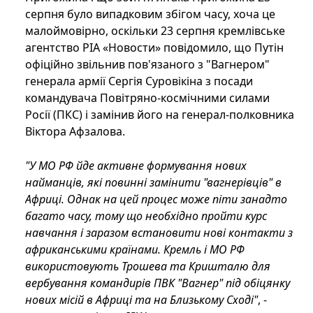
серпня було випадковим збігом часу, хоча це
малоймовірно, оскільки 23 серпня кремлівське
агентство РІА «Новости» повідомило, що Путін
офіційно звільнив пов'язаного з "Вагнером"
генерала армії Сергія Суровікіна з посади
командувача Повітряно-космічними силами
Росії (ПКС) і замінив його на генерал-полковника
Віктора Афзалова.
"У МО РФ йде активне формування нових
найманців, які повинні замінити "вагнерівців" в
Африці. Однак на цей процес може піти занадто
багато часу, тому що необхідно пройти курс
навчання і заразом встановити нові контакти з
африканськими країнами. Кремль і МО РФ
використовують Трошева та Кришталю для
вербування командирів ПВК "Вагнер" під обіцянку
нових місій в Африці та на Близькому Сході"
, -