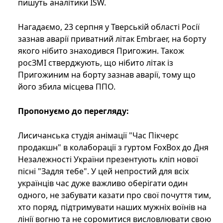
пишуть аналітики ISW.
Нагадаємо, 23 серпня у Тверській області Росії
зазнав аварії приватний літак Embraer, на борту
якого нібито знаходився Пригожин. Також
росЗМІ стверджують, що нібито літак із
Пригожиним на борту зазнав аварії, тому що
його збила місцева ППО.
Пропонуємо до перегляду:
Лисичанська студія анімації "Час Пікчерс
продакшн" в колаборації з гуртом FoxBox до Дня
Незалежності України презентують кліп нової
пісні "Задля тебе". У цей непростий для всіх
українців час дуже важливо оберігати один
одного, не забувати казати про свої почуття тим,
хто поряд, підтримувати наших мужніх воїнів на
лінії вогню та не соромитися висловлювати свою