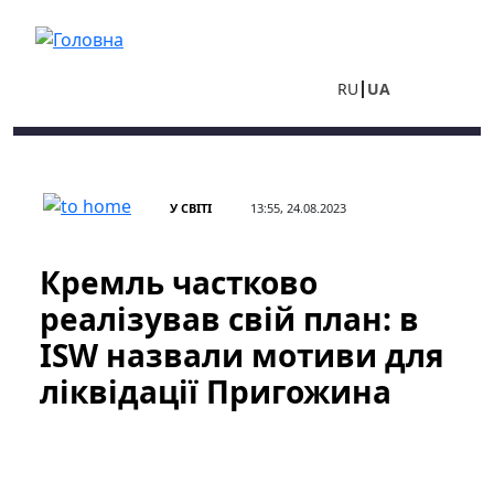
Перейти до основного вмісту
RU
UA
У СВІТІ
13:55, 24.08.2023
Кремль частково
реалізував свій план: в
ISW назвали мотиви для
ліквідації Пригожина