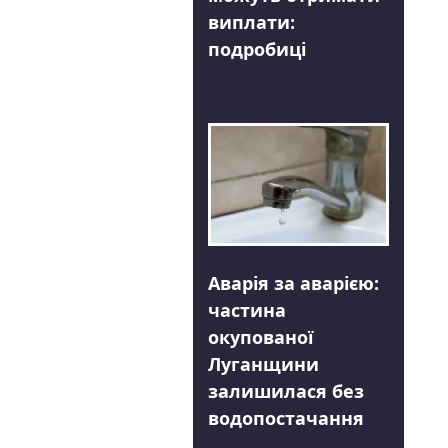
виплати:
подробиці
Аварія за аварією:
частина
окупованої
Луганщини
залишилася без
водопостачання