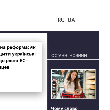
RU
UA
на реформа: як
ити українські
ОСТАННІ НОВИНИ
до рівня ЄС -
нцев
Чому слово