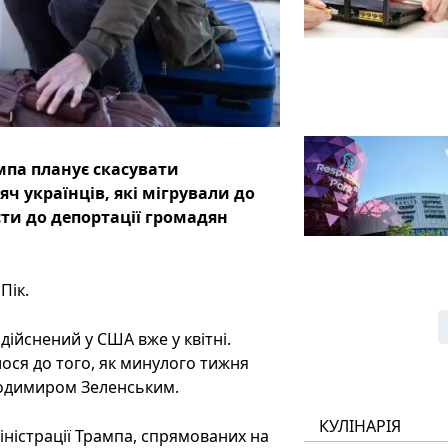
мпа планує скасувати
ч українців, які мігрували до
сти до депортації громадян
Пік.
дійснений у США вже у квітні.
ося до того, як минулого тижня
лодимиром Зеленським.
КУЛІНАРІЯ
ністрації Трампа, спрямованих на