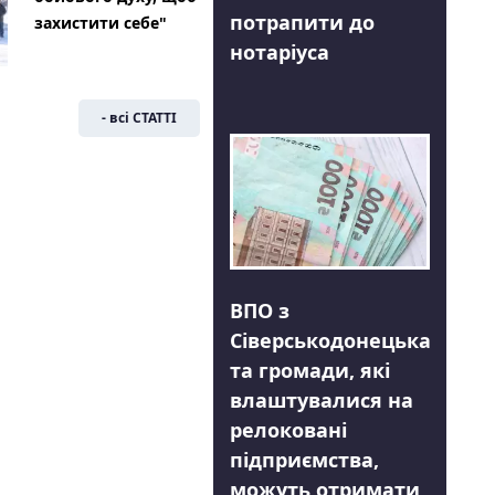
потрапити до
захистити себе"
нотаріуса
- всі СТАТТІ
ВПО з
Сіверськодонецька
та громади, які
влаштувалися на
релоковані
підприємства,
можуть отримати