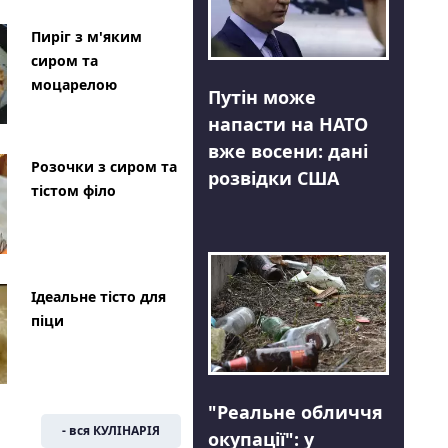
Пиріг з м'яким
сиром та
моцарелою
Путін може
напасти на НАТО
вже восени: дані
Розочки з сиром та
розвідки США
тістом філо
Ідеальне тісто для
піци
"Реальне обличчя
- вся КУЛІНАРІЯ
окупації": у