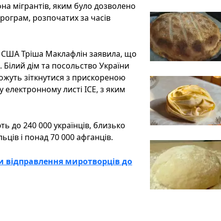
на мігрантів, яким було дозволено
рограм, розпочатих за часів
и США Тріша Маклафлін заявила, що
Білий дім та посольство України
можуть зіткнутися з прискореною
 електронному листі ICE, з яким
ь до 240 000 українців, близько
льців і понад 70 000 афганців.
и відправлення миротворців до