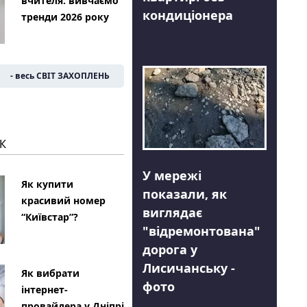
вчителя: вивчаємо
кондиціонера
тренди 2026 року
- весь СВІТ ЗАХОПЛЕНЬ
К
У мережі
Як купити
показали, як
красивий номер
виглядає
“Київстар”?
"відремонтована"
дорога у
Лисичанську -
Як вибрати
фото
інтернет-
провайдера у Дніпрі