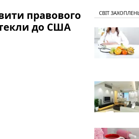
вити правового
СВІТ ЗАХОПЛЕН
 втекли до США