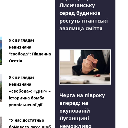
Лисичанську
серед будинків
ростуть гігантські
звалища сміття
Як виглядає
невизнана
"свобода": Південна
Осетія
Як виглядає
невизнана
«свобода»: «ДНР» –
Черга на півроку
історична бомба
вперед: на
уповільненої дії
окупованій
Луганщині
"У нас достатньо
неможливо
бойового духу, щоб