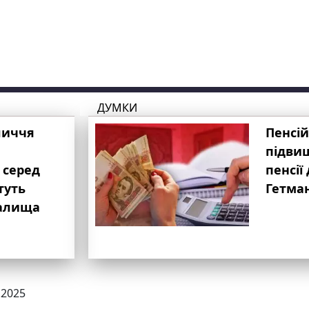
ДУМКИ
личчя
Пенсій
підвищ
 серед
пенсії 
туть
Гетма
валища
.2025