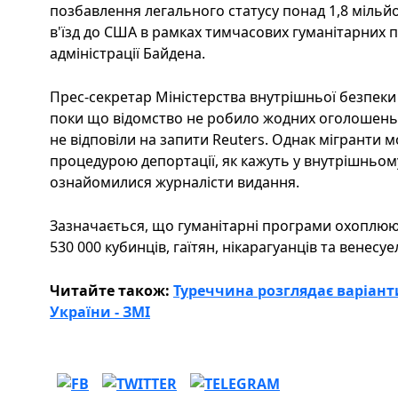
позбавлення легального статусу понад 1,8 мільйо
в'їзд до США в рамках тимчасових гуманітарних п
адміністрації Байдена.
Прес-секретар Міністерства внутрішньої безпек
поки що відомство не робило жодних оголошень. 
не відповіли на запити Reuters. Однак мігранти 
процедурою депортації, як кажуть у внутрішньому
ознайомилися журналісти видання.
Зазначається, що гуманітарні програми охоплюют
530 000 кубинців, гаїтян, нікарагуанців та венесуе
Читайте також:
Туреччина розглядає варіант
України - ЗМІ