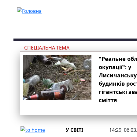
Перейти до основного вмісту
СПЕЦІАЛЬНА ТЕМА
"Реальне об
окупації": у
Лисичанську
будинків рос
гігантські з
сміття
У СВІТІ
14:29, 06.03