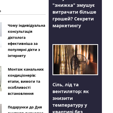
"знижка" змушує
Ь
витрачати більше
грошей? Секрети
маркетингу
Чому індивідуальна
консультація
дієтолога
ефективніша за
популярні дієти з
інтернету
Монтаж канальних
кондиціонерів:
етапи, вимоги та
Сіль, лід та
особливості
вентилятор: як
встановлення
знизити
температуру у
Подарунки до Дня
квартирі без