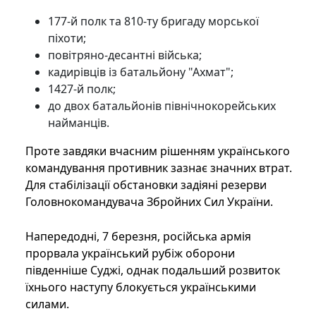
177-й полк та 810-ту бригаду морської
піхоти;
повітряно-десантні війська;
кадирівців із батальйону "Ахмат";
1427-й полк;
до двох батальйонів північнокорейських
найманців.
Проте завдяки вчасним рішенням українського
командування противник зазнає значних втрат.
Для стабілізації обстановки задіяні резерви
Головнокомандувача Збройних Сил України.
Напередодні, 7 березня, російська армія
прорвала український рубіж оборони
південніше Суджі, однак подальший розвиток
їхнього наступу блокується українськими
силами.