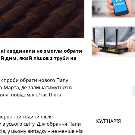
ькі кардинали не змогли обрати
ий дим, який пішов з труби на
ї спроби обрати нового Папу
а-Марта, де залишатимуться в
вня, повідомляє Час Пік із
ерез три години після
КУЛІНАРІЯ
и з усього світу. Для обрання Папи
ів, у цьому випадку – не менше ніж