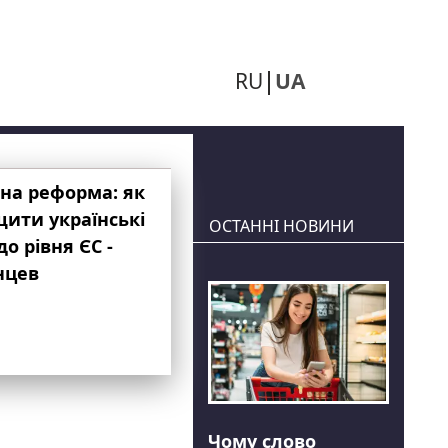
RU
UA
на реформа: як
ити українські
ОСТАННІ НОВИНИ
до рівня ЄС -
нцев
Чому слово