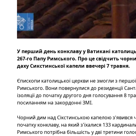
У перший день конклаву у Ватикані католиц
267-го Папу Римського. Про це свідчить чорн
даху Сикстинської капели ввечері 7 травня.
Єпископи католицької церкви не змогли з першо
Римського. Вони повернулися до резиденції Сант
ізоляції до початку другого дня голосування 8 тра
посиланням на закордонні ЗМІ.
Чорний дим над Сікстинською капелою з'явився ч
початку конклаву, на який з'їхалися 133 кардинал
Римського потрібна більшість у дві третини голос