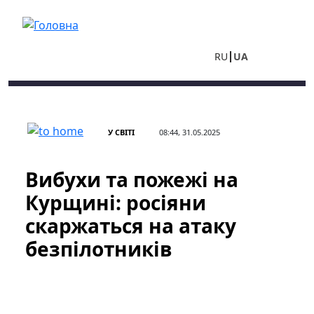
Перейти до основного вмісту
RU
UA
У СВІТІ
08:44, 31.05.2025
Вибухи та пожежі на
Курщині: росіяни
скаржаться на атаку
безпілотників