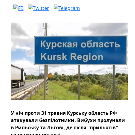
У ніч проти 31 травня Курську область РФ
атакували безпілотники. Вибухи пролунали
в Рильську та Льгові, де після "прильотів"
спалахнули пожежі.