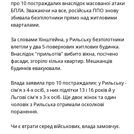
про 10 постраждалих внаслідок масованої атаки
БПЛА. Зважаючи на все, російська ППО знову
збивала безпілотники прямо над житловими
кварталами.
За словами Хінштейна, у Рильську безпілотники
влетіли у два 5-поверхових житлових будинка.
Внаслідок "прильотів" вибито вікна, посічено
фасади, згоріло кілька квартир. Мешканців
будинків евакуювали.
Влада заявила про 10 постраждалих: у Рильську -
сім'я з 4-х осіб, з них підлітки 13 і 16 років й у
Льгові сім'я з 3-х осіб. Ще двоє жінок та один
чоловік з Рильська отримали осколкові
поранення.
Чи є втрати серед військових, влада замовчує.