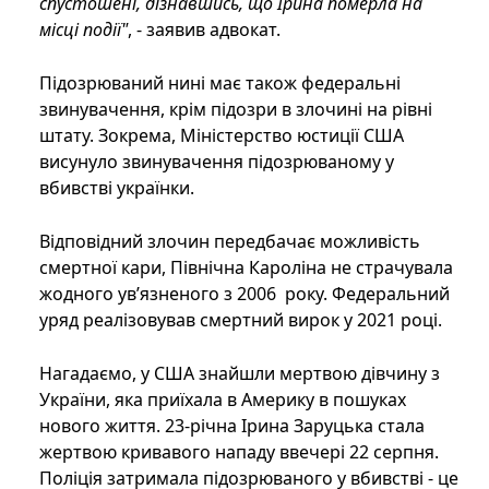
спустошені, дізнавшись, що Ірина померла на
місці події"
, - заявив адвокат.
Підозрюваний нині має також федеральні
звинувачення, крім підозри в злочині на рівні
штату. Зокрема, Міністерство юстиції США
висунуло звинувачення підозрюваному у
вбивстві українки.
Відповідний злочин передбачає можливість
смертної кари, Північна Кароліна не страчувала
жодного ув’язненого з 2006 року. Федеральний
уряд реалізовував смертний вирок у 2021 році.
Нагадаємо, у США знайшли мертвою дівчину з
України, яка приїхала в Америку в пошуках
нового життя. 23-річна Ірина Заруцька стала
жертвою кривавого нападу ввечері 22 серпня.
Поліція затримала підозрюваного у вбивстві - це