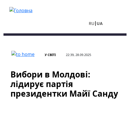
Перейти до основного вмісту
RU
UA
У СВІТІ
22:39, 28.09.2025
Вибори в Молдові:
лідирує партія
президентки Майї Санду