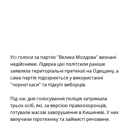
Усі голоси за партію "Велика Молдова" визнані
недійсними. Лідерка цієї політсили раніше
заявляла територіальні претензії на Одещину, а
сама партія підозрюється у використанні
"чорної каси" та підкупі виборців.
Під час дня голосування поліція затримала
трьох осіб, які, за версією правоохоронців,
готували масові заворушення в Кишиневі. У них
вилучили піротехніку та займисті речовини.