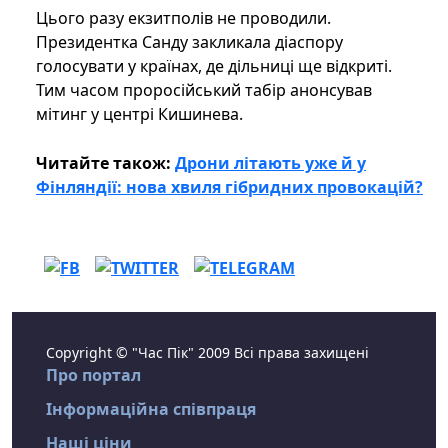
Цього разу екзитполів не проводили.
Президентка Санду закликала діаспору
голосувати у країнах, де дільниці ще відкриті.
Тим часом проросійський табір анонсував
мітинг у центрі Кишинева.
Читайте також:
Дрони літають уже й у
Фінляндії: нова хвиля гібридних провокацій?
Copyright © "Час Пік" 2009 Всі права захищені
Про портал
Інформаційна співпраця
Наші ціни