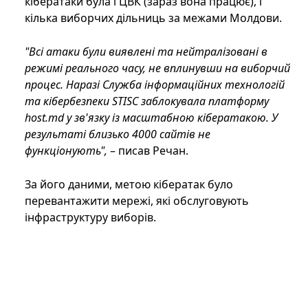
кібератаки була і ЦВК (зараз вона працює), і
кілька виборчих дільниць за межами Молдови.
"Всі атаки були виявлені та нейтралізовані в
режимі реального часу, не вплинувши на виборчий
процес. Наразі Служба інформаційних технологій
та кібербезпеки STISC заблокувала платформу
host.md у зв'язку із масштабною кібератакою. У
результаті близько 4000 сайтів не
функціонують",
– писав Речан.
За його даними, метою кібератак було
перевантажити мережі, які обслуговують
інфраструктуру виборів.