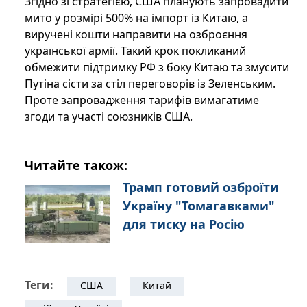
Згідно зі стратегією, США планують запровадити
мито у розмірі 500% на імпорт із Китаю, а
виручені кошти направити на озброєння
української армії. Такий крок покликаний
обмежити підтримку РФ з боку Китаю та змусити
Путіна сісти за стіл переговорів із Зеленським.
Проте запровадження тарифів вимагатиме
згоди та участі союзників США.
Читайте також:
Трамп готовий озброїти
Україну "Томагавками"
для тиску на Росію
Теги:
США
Китай