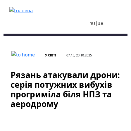
Перейти до основного вмісту
RU
UA
У СВІТІ
07:15, 23.10.2025
Рязань атакували дрони:
серія потужних вибухів
прогриміла біля НПЗ та
аеродрому