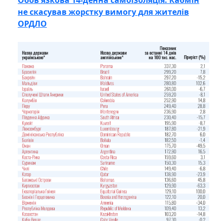
Обов'язкова 14-денна самоізоляція: Кабмін
не скасував жорстку вимогу для жителів
ОРДЛО