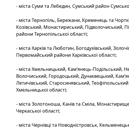
- міста Суми та Лебедин, Сумський район Сумської
- міста Тернопіль, Бережани, Кременець та Чортк
Козівський, Монастириський, Підволочиський, П
райони Тернопільської області;
- міста Харків та Люботин, Богодухівський, Золоч
Первомайський райони Харківської області;
- міста Хмельницький, Кам’янець-Подільський, Не
Волочиський, Городоцький, Дунаєвецький, Кам’я
Летичівський, Старосинявський, Теофіпольськи
Хмельницької області;
- міста Золотоноша, Канів та Сміла, Монастирищ
Черкаської області;
- міста Чернівці та Новодністровськ, Кельменець