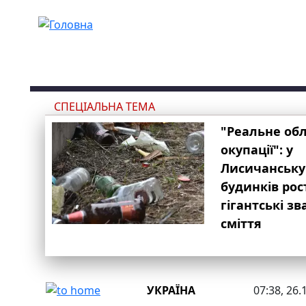
Перейти до основного вмісту
СПЕЦІАЛЬНА ТЕМА
"Реальне об
окупації": у
Лисичанську
будинків рос
гігантські з
сміття
УКРАЇНА
07:38, 26.