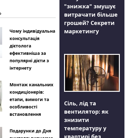
"знижка" змушує
Ь
витрачати більше
грошей? Секрети
маркетингу
Чому індивідуальна
консультація
дієтолога
ефективніша за
популярні дієти з
інтернету
Монтаж канальних
кондиціонерів:
етапи, вимоги та
Сіль, лід та
особливості
вентилятор: як
встановлення
знизити
температуру у
Подарунки до Дня
квартирі без