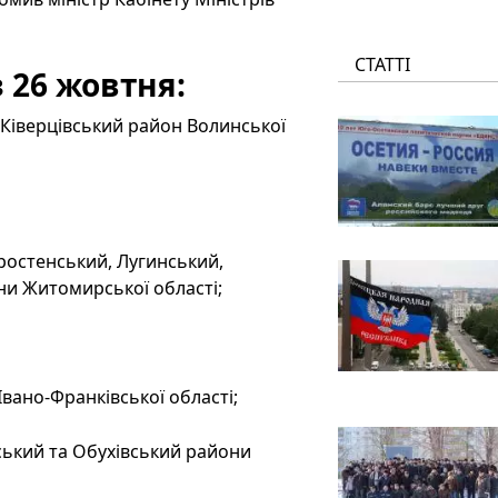
СТАТТІ
з 26 жовтня:
 Ківерцівський район Волинської
оростенський, Лугинський,
ни Житомирської області;
Івано-Франківської області;
ьський та Обухівський райони