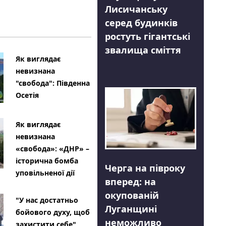
Лисичанську
серед будинків
ростуть гігантські
звалища сміття
Як виглядає
невизнана
"свобода": Південна
Осетія
Як виглядає
невизнана
«свобода»: «ДНР» –
історична бомба
Черга на півроку
уповільненої дії
вперед: на
окупованій
"У нас достатньо
Луганщині
бойового духу, щоб
неможливо
захистити себе"