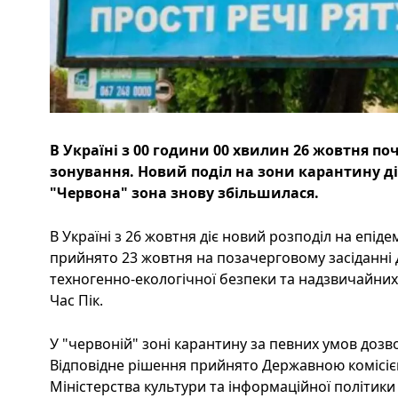
В Україні з 00 години 00 хвилин 26 жовтня по
зонування. Новий поділ на зони карантину д
"Червона" зона знову збільшилася.
В Україні з 26 жовтня діє новий розподіл на епіде
прийнято 23 жовтня на позачерговому засіданні Д
техногенно-екологічної безпеки та надзвичайних 
Час Пік.
У "червоній" зоні карантину за певних умов доз
Відповідне рішення прийнято Державною комісією 
Міністерства культури та інформаційної політики