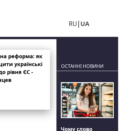
RU
UA
на реформа: як
ити українські
ОСТАННІ НОВИНИ
до рівня ЄС -
нцев
Чому слово