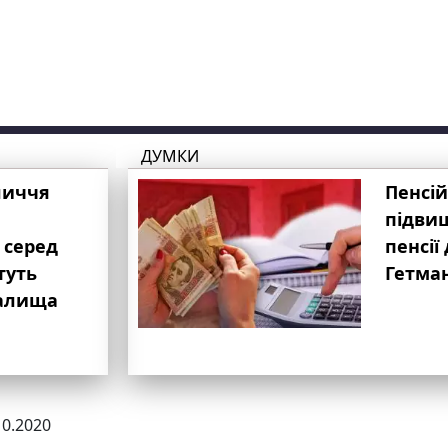
ДУМКИ
личчя
Пенсій
підвищ
 серед
пенсії 
туть
Гетма
валища
10.2020