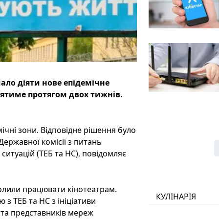
чало діяти нове епідемічне
іятиме протягом двох тижнів.
мічні зони. Відповідне рішення було
ержавної комісії з питань
ситуацій (ТЕБ та НС), повідомляє
волили працювати кінотеатрам.
КУЛІНАРІЯ
з ТЕБ та НС з ініціативи
 та представників мереж