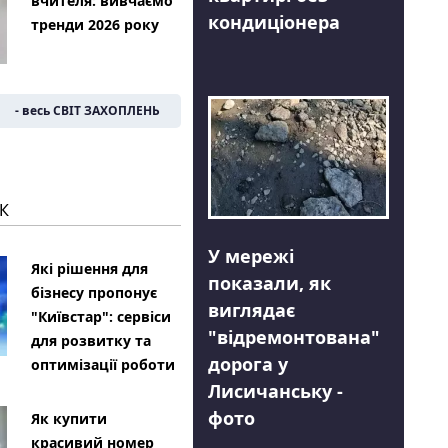
вчителя: вивчаємо
кондиціонера
тренди 2026 року
- весь СВІТ ЗАХОПЛЕНЬ
К
У мережі
Які рішення для
показали, як
бізнесу пропонує
виглядає
"Київстар": сервіси
"відремонтована"
для розвитку та
дорога у
оптимізації роботи
Лисичанську -
фото
Як купити
красивий номер