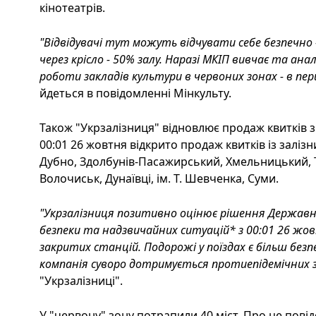
кінотеатрів.
"Відвідувачі тут можуть відчувати себе безпечно 
через крісло - 50% залу. Наразі МКІП вивчає та ан
роботи закладів культури в червоних зонах - в пер
йдеться в повідомленні Мінкульту.
Також "Укрзалізниця" відновлює продаж квитків з 
00:01 26 жовтня відкрито продаж квитків із залізн
Дубно, Здолбунів-Пасажирський, Хмельницький, Т
Волочиськ, Дунаївці, ім. Т. Шевченка, Суми.
"Укрзалізниця позитивно оцінює рішення Державної
безпеки та надзвичайних ситуацій* з 00:01 26 жо
закритих станцій. Подорожі у поїздах є більш без
компанія суворо дотримується протиепідемічних з
"Укрзалізниці".
У "червону" зону потрапили 40 міст. Про це повід