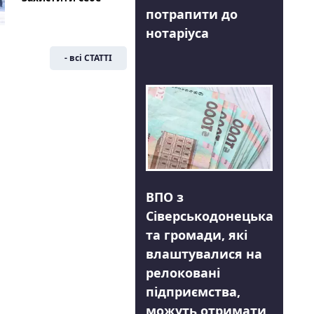
потрапити до
нотаріуса
- всі СТАТТІ
ВПО з
Сіверськодонецька
та громади, які
влаштувалися на
релоковані
підприємства,
можуть отримати