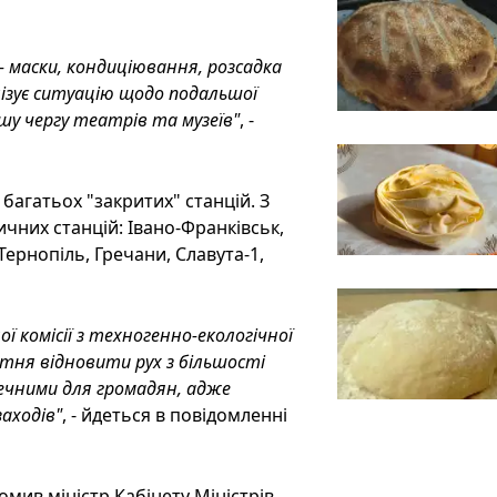
- маски, кондиціювання, розсадка
алізує ситуацію щодо подальшої
шу чергу театрів та музеїв"
, -
багатьох "закритих" станцій. З
ичних станцій: Івано-Франківськ,
ернопіль, Гречани, Славута-1,
 комісії з техногенно-екологічної
втня відновити рух з більшості
печними для громадян, адже
аходів"
, - йдеться в повідомленні
омив міністр Кабінету Міністрів