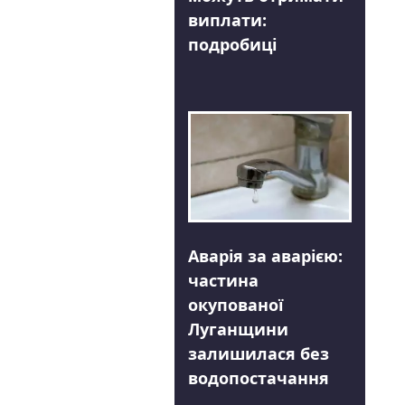
виплати:
подробиці
Аварія за аварією:
частина
окупованої
Луганщини
залишилася без
водопостачання