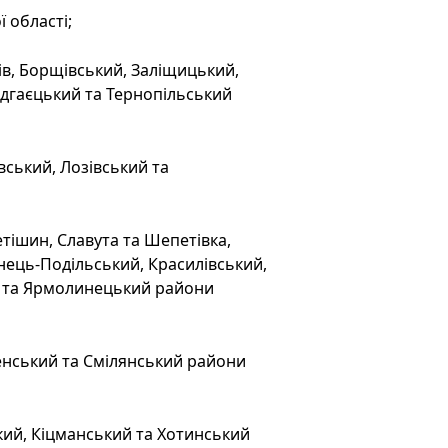
 області;
ів, Борщівський, Заліщицький,
ідгаєцький та Тернопільський
івський, Лозівський та
тішин, Славута та Шепетівка,
нець-Подільський, Красилівський,
й та Ярмолинецький райони
енський та Смілянський райони
кий, Кіцманський та Хотинський