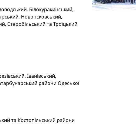
іловодський, Білокуракинський,
арський, Новопсковський,
й, Старобільський та Троїцький
ерезівський, Іванівський,
Татарбунарський райони Одеської
вський та Костопільський райони