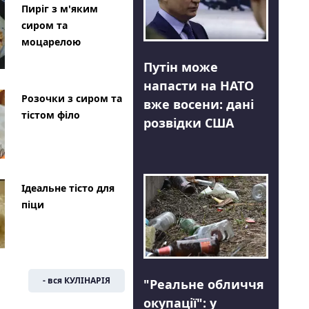
Пиріг з м'яким
сиром та
моцарелою
Путін може
напасти на НАТО
Розочки з сиром та
вже восени: дані
тістом філо
розвідки США
Ідеальне тісто для
піци
- вся КУЛІНАРІЯ
"Реальне обличчя
окупації": у