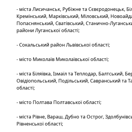
- міста Лисичанськ, Рубіжне та Сєвєродонецьк, Б
Кремінський, Марківський, Міловський, Новоайд
Попаснянський, Сватівський, Станично-Луганськи
райони Луганської області;
- Сокальський район Львівської області;
- місто Миколаїв Миколаївської області;
- міста Біляївка, Ізмаїл та Теплодар, Балтський, Б
Овідіопольський, Подільський, Савранський та 
області;
- місто Полтава Полтавської області;
- міста Рівне, Вараш, Дубно та Острог, Здолбуні
Рівненської області;