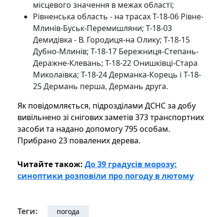
місцевого значення в межах області;
Рівненська область - на трасах Т-18-06 Рівне-
Млинів-Буськ-Перемишляни; Т-18-03
Демидівка - В. Городиця-на Олику; Т-18-15
Дубно-Млинів; Т-18-17 Бережниця-Степань-
Деражне-Клевань; Т-18-22 Онишківці-Стара
Миколаївка; Т-18-24 Дерманка-Корець і Т-18-
25 Дермань перша, Дермань друга.
Як повідомляється, підрозділами ДСНС за добу
вивільнено зі снігових заметів 373 транспортних
засоби та надано допомогу 795 особам.
Прибрано 23 повалених дерева.
Читайте також:
До 39 градусів морозу:
синоптики розповіли про погоду в лютому
Теги:
погода