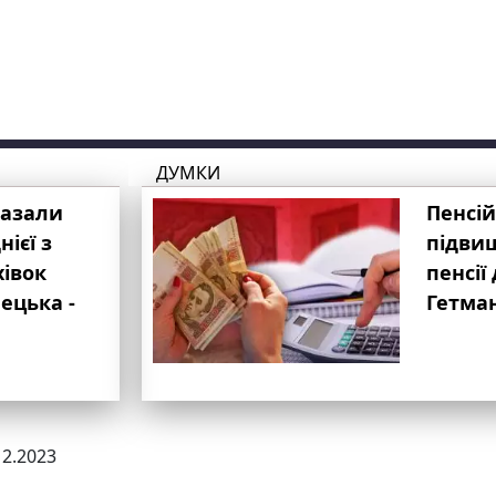
ДУМКИ
казали
Пенсій
ієї з
підвищ
хівок
пенсії 
ецька -
Гетма
12.2023