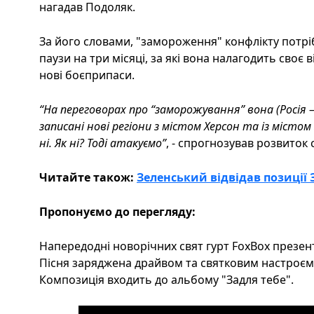
нагадав Подоляк.
За його словами, "замороження" конфлікту потр
паузи на три місяці, за які вона налагодить своє
нові боєприпаси.
“На переговорах про “заморожування” вона (Росія – 
записані нові регіони з містом Херсон та із місто
ні. Як ні? Тоді атакуємо”
, - спрогнозував розвиток 
Читайте також:
Зеленський відвідав позиції З
Пропонуємо до перегляду:
Напередодні новорічних свят гурт FoxBox презент
Пісня заряджена драйвом та святковим настроєм,
Композиція входить до альбому "Задля тебе".