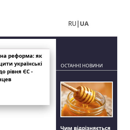
RU
UA
на реформа: як
ити українські
ОСТАННІ НОВИНИ
до рівня ЄС -
нцев
Чим відрізняється