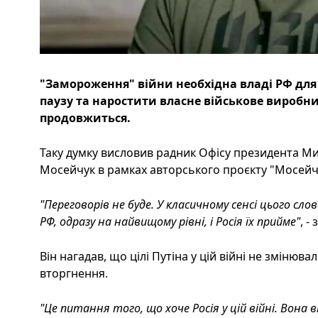
"Замороження" війни необхідна владі РФ для
паузу та наростити власне військове виробни
продовжиться.
Таку думку висловив радник Офісу президента Ми
Мосейчук в рамках авторського проєкту "Мосейчу
"Переговорів не буде. У класичному сенсі цього сл
РФ, одразу на найвищому рівні, і Росія їх прийме"
, -
Він нагадав, що цілі Путіна у цій війні не змін
вторгнення.
"Це питання того, що хоче Росія у цій війні. Вона