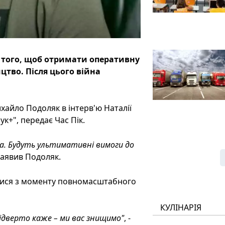
 того, щоб отримати оперативну
цтво. Після цього війна
хайло Подоляк в інтерв'ю Наталії
к+", передає Час Пік.
ова. Будуть ультимативні вимоги до
 заявив Подоляк.
ювалися з моменту повномасштабного
КУЛІНАРІЯ
 відверто каже – ми вас знищимо"
, -