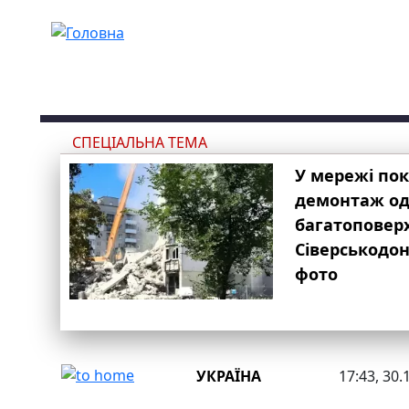
Перейти до основного вмісту
СПЕЦІАЛЬНА ТЕМА
У мережі по
демонтаж одн
багатоповер
Сіверськодон
фото
УКРАЇНА
17:43, 30.