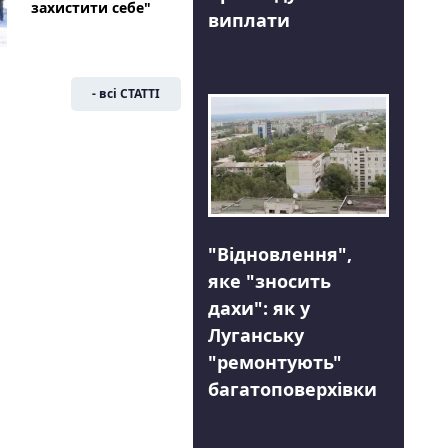
захистити себе"
виплати
- всі СТАТТІ
"Відновлення",
яке "зносить
дахи": як у
Луганську
"ремонтують"
багатоповерхівки