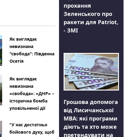
прохання
Зеленського про
ракети для Patriot,
- ЗМІ
Як виглядає
невизнана
"свобода": Південна
Осетія
Як виглядає
невизнана
«свобода»: «ДНР» –
історична бомба
Грошова допомога
уповільненої дії
від Лисичанської
МВА: які програми
"У нас достатньо
діють та хто може
бойового духу, щоб
претендувати на