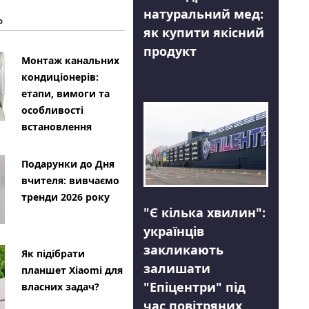
натуральний мед:
Ь
як купити якісний
продукт
Монтаж канальних
кондиціонерів:
етапи, вимоги та
особливості
встановлення
Подарунки до Дня
вчителя: вивчаємо
тренди 2026 року
"Є кілька хвилин":
українців
закликають
Як підібрати
залишати
планшет Xiaomi для
"Епіцентри" під
власних задач?
час повітряних