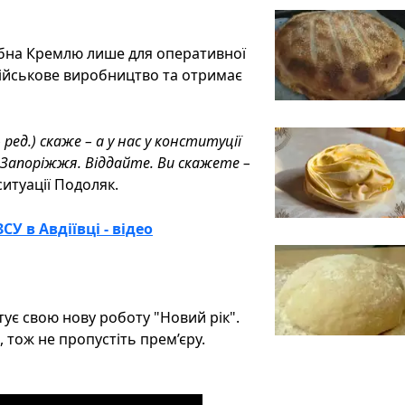
ібна Кремлю лише для оперативної
 військове виробництво та отримає
ред.) скаже – а у нас у конституції
м Запоріжжя. Віддайте. Ви скажете –
ситуації Подоляк.
СУ в Авдіївці - відео
ує свою нову роботу "Новий рік".
 тож не пропустіть прем’єру.