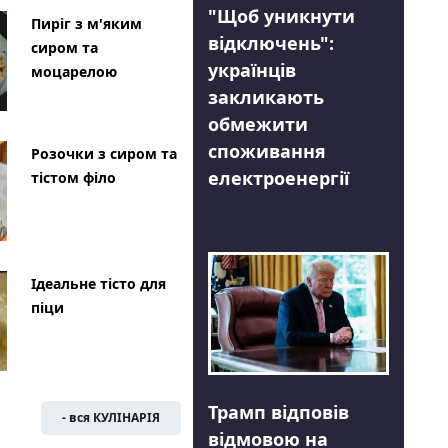
"Щоб уникнути
Пиріг з м'яким
відключень":
сиром та
українців
моцарелою
закликають
обмежити
споживання
Розочки з сиром та
електроенергії
тістом філо
Ідеальне тісто для
піци
Трамп відповів
- вся КУЛІНАРІЯ
відмовою на