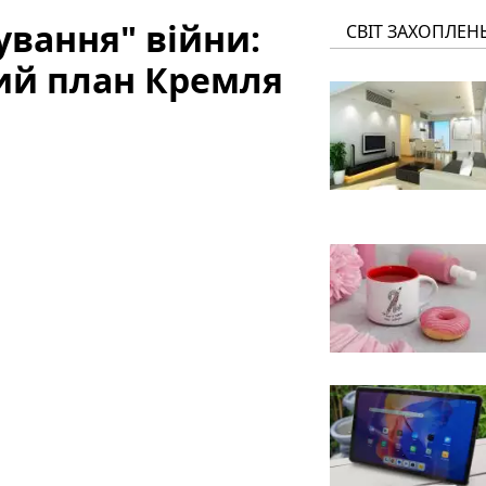
вання" війни:
СВІТ ЗАХОПЛЕН
ий план Кремля