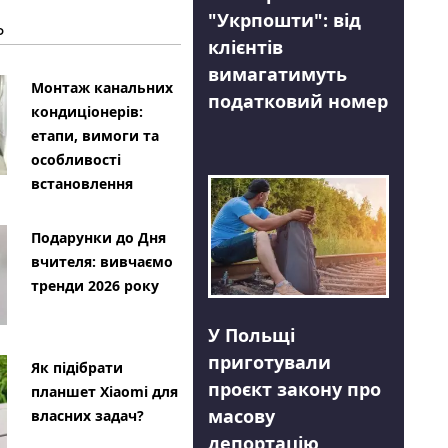
"Укрпошти": від
Ь
клієнтів
вимагатимуть
Монтаж канальних
податковий номер
кондиціонерів:
етапи, вимоги та
особливості
встановлення
Подарунки до Дня
вчителя: вивчаємо
тренди 2026 року
У Польщі
приготували
Як підібрати
проєкт закону про
планшет Xiaomi для
масову
власних задач?
депортацію