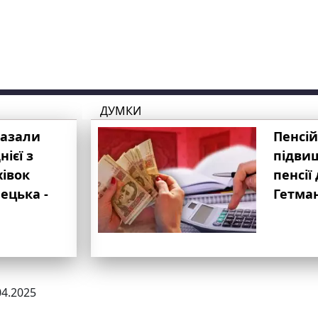
ДУМКИ
казали
Пенсій
ієї з
підвищ
хівок
пенсії 
ецька -
Гетма
04.2025