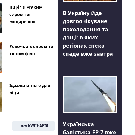
Пиріг з м'яким
В Україну йде
сиром та
довгоочікуване
моцарелою
похолодання та
дощі: в яких
регіонах спека
Розочки з сиром та
спаде вже завтра
тістом філо
Ідеальне тісто для
піци
Українська
- вся КУЛІНАРІЯ
балістика FP-7 вже