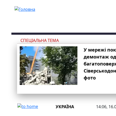
Перейти до основного вмісту
СПЕЦІАЛЬНА ТЕМА
У мережі по
демонтаж одн
багатоповер
Сіверськодон
фото
УКРАЇНА
14:06, 16.