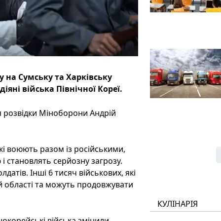
у на Сумську та Харківську
діяні війська Північної Кореї.
я розвідки Міноборони Андрій
які воюють разом із російськими,
і становлять серйозну загрозу.
датів. Інші 6 тисяч військових, які
й області та можуть продовжувати
КУЛІНАРІЯ
нокорейські війська змінили