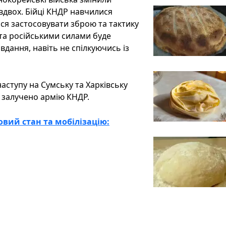
вдвох. Бійці КНДР навчилися
ся застосовувати зброю та тактику
та російськими силами буде
вдання, навіть не спілкуючись із
аступу на Сумську та Харківську
е залучено армію КНДР.
овий стан та мобілізацію: