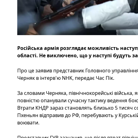
Російська армія розглядає можливість наступ
області. Не виключено, що у наступі будуть за
Про це заявив представник Головного управлінн
Черняк в інтерв'ю NHK, передає Час Пік.
За словами Черняка, північнокорейські війська, 
повністю опанували сучасну тактику ведення бою 
Втрати КНДР зараз становлять близько 5 тисяч сол
Пхеньян відправив до РФ, перебувають у Курські
воювати.
Представник ГУР зазначив, що після втрат північ