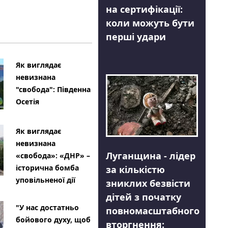
на сертифікації:
коли можуть бути
перші удари
Як виглядає
невизнана
"свобода": Південна
Осетія
Як виглядає
невизнана
Луганщина - лідер
«свобода»: «ДНР» –
історична бомба
за кількістю
уповільненої дії
зниклих безвісти
дітей з початку
"У нас достатньо
повномасштабного
бойового духу, щоб
вторгнення: