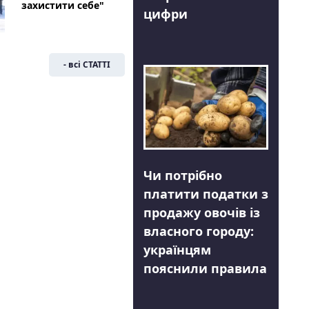
захистити себе"
цифри
- всі СТАТТІ
Чи потрібно
платити податки з
продажу овочів із
власного городу:
українцям
пояснили правила