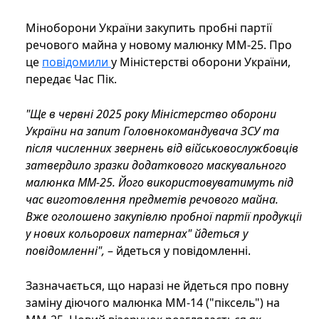
Міноборони України закупить пробні партії
речового майна у новому малюнку ММ-25. Про
це
повідомили
у Міністерстві оборони України,
передає Час Пік.
"Ще в червні 2025 року Міністерство оборони
України на запит Головнокомандувача ЗСУ та
після численних звернень від військовослужбовців
затвердило зразки додаткового маскувального
малюнка ММ-25. Його використовуватимуть під
час виготовлення предметів речового майна.
Вже оголошено закупівлю пробної партії продукції
у нових кольорових патернах" йдеться у
повідомленні",
– йдеться у повідомленні.
Зазначається, що наразі не йдеться про повну
заміну діючого малюнка ММ-14 ("піксель") на