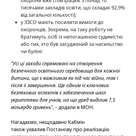
охорони вже співпрацює з понад 10
тисячами закладів освіти, що складає 92,9%
від загальної кількості);
у ЗЗСО мають посилити вимоги до
охоронців. Зокрема, на таку роботу не
братимуть осіб із непогашеною судимістю
або тих, хто був засуджений за насильство
чи булінг.
“Усі ці заходи спрямовані на створення
безпечного освітнього середовища для кожної
дитини, що є важливим як під час війни, так і
після її завершення. Ще одним із ключових
безпекових аспектів є забезпечення шкіл
укриттями для учнів, на що уряд виділив 7,5
мільярда гривень”
, – додали в МОН.
Нагадаємо, нещодавно Кабмін
також ухвалив Постанову про реалізацію