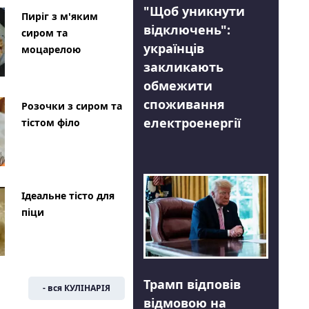
"Щоб уникнути
Пиріг з м'яким
відключень":
сиром та
українців
моцарелою
закликають
обмежити
споживання
Розочки з сиром та
електроенергії
тістом філо
Ідеальне тісто для
піци
Трамп відповів
- вся КУЛІНАРІЯ
відмовою на