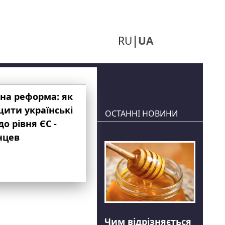
RU
UA
на реформа: як
ити українські
ОСТАННІ НОВИНИ
до рівня ЄС -
нцев
Чим відрізняється