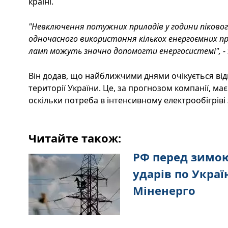
країні.
"Невключення потужних приладів у години піково
одночасного використання кількох енергоємних п
ламп можуть значно допомогти енергосистемі",
-
Він додав, що найближчими днями очікується ві
території України. Це, за прогнозом компанії, м
оскільки потреба в інтенсивному електрообігрів
Читайте також:
РФ перед зимою
ударів по Украї
Міненерго