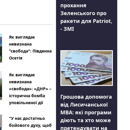
прохання
Зеленського про
ракети для Patriot,
- ЗМІ
Як виглядає
невизнана
"свобода": Південна
Осетія
Як виглядає
невизнана
«свобода»: «ДНР» –
історична бомба
Грошова допомога
уповільненої дії
від Лисичанської
МВА: які програми
"У нас достатньо
діють та хто може
бойового духу, щоб
претендувати на