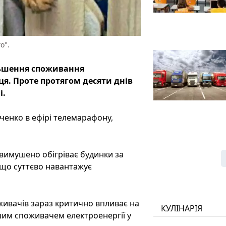
о".
льшення споживання
яця. Проте протягом десяти днів
і.
ченко в ефірі телемарафону,
 вимушено обігріває будинки за
 що суттєво навантажує
живачів зараз критично впливає на
КУЛІНАРІЯ
шим споживачем електроенергії у