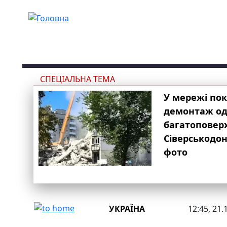
Перейти до основного вмісту
СПЕЦІАЛЬНА ТЕМА
У мережі по
демонтаж одн
багатоповер
Сіверськодон
фото
УКРАЇНА
12:45, 21.