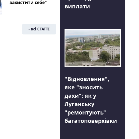
захистити себе"
виплати
- всі СТАТТІ
"Відновлення",
яке "зносить
дахи": як у
Луганську
"ремонтують"
багатоповерхівки