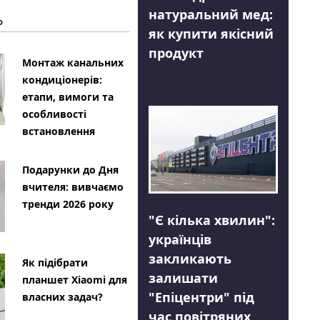
натуральний мед:
Ь
як купити якісний
продукт
Монтаж канальних
кондиціонерів:
етапи, вимоги та
особливості
встановлення
Подарунки до Дня
вчителя: вивчаємо
тренди 2026 року
"Є кілька хвилин":
українців
закликають
Як підібрати
залишати
планшет Xiaomi для
"Епіцентри" під
власних задач?
час повітряних