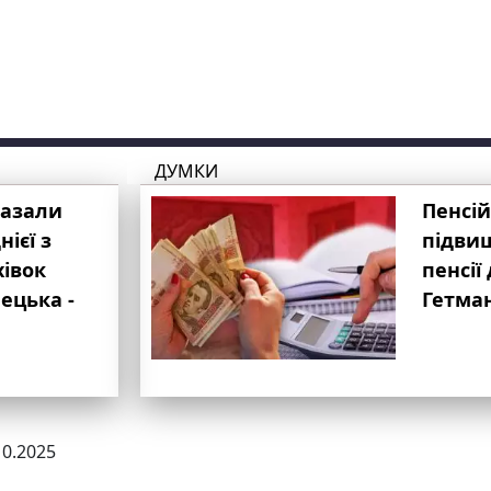
ДУМКИ
казали
Пенсій
ієї з
підвищ
хівок
пенсії 
ецька -
Гетма
10.2025