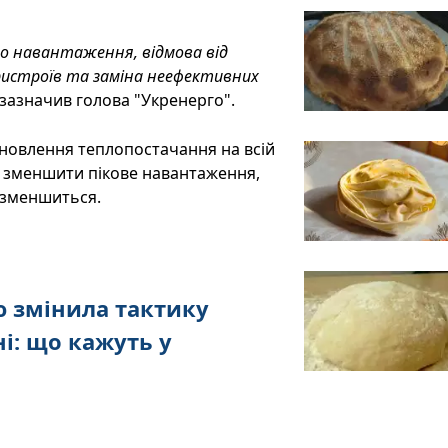
го навантаження, відмова від
ристроїв та заміна неефективних
 зазначив голова "Укренерго".
дновлення теплопостачання на всій
ає зменшити пікове навантаження,
і зменшиться.
 змінила тактику
ні: що кажуть у