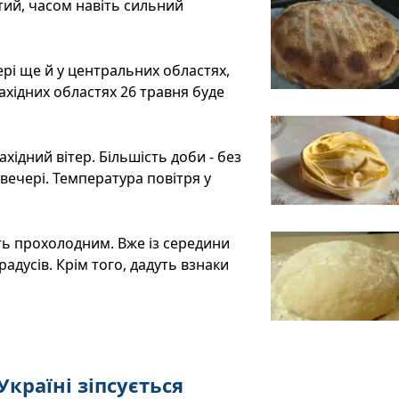
тий, часом навіть сильний
чері ще й у центральних областях,
західних областях 26 травня буде
хідний вітер. Більшість доби - без
вечері. Температура повітря у
ть прохолодним. Вже із середини
адусів. Крім того, дадуть взнаки
Україні зіпсується