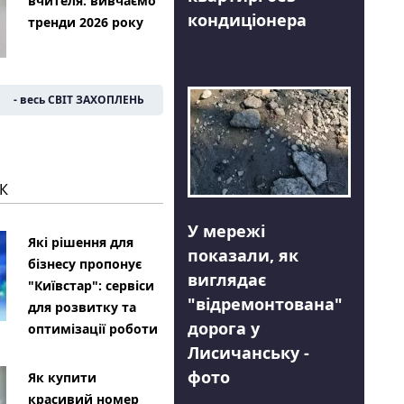
вчителя: вивчаємо
кондиціонера
тренди 2026 року
- весь СВІТ ЗАХОПЛЕНЬ
К
У мережі
Які рішення для
показали, як
бізнесу пропонує
виглядає
"Київстар": сервіси
"відремонтована"
для розвитку та
дорога у
оптимізації роботи
Лисичанську -
фото
Як купити
красивий номер