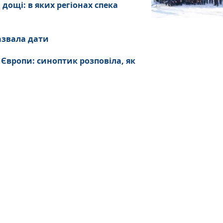
дощі: в яких регіонах спека
азвала дати
 Європи: синоптик розповіла, як