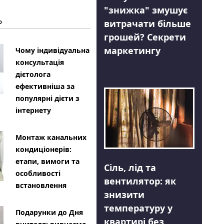
"знижка" змушує
Ь
витрачати більше
грошей? Секрети
маркетингу
Чому індивідуальна
консультація
дієтолога
ефективніша за
популярні дієти з
інтернету
Монтаж канальних
кондиціонерів:
етапи, вимоги та
Сіль, лід та
особливості
вентилятор: як
встановлення
знизити
температуру у
Подарунки до Дня
квартирі без