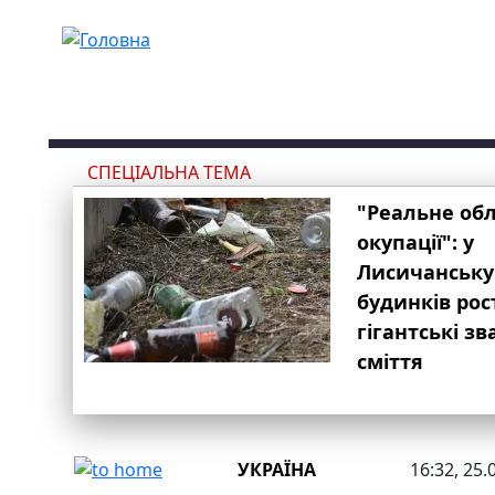
Перейти до основного вмісту
СПЕЦІАЛЬНА ТЕМА
"Реальне об
окупації": у
Лисичанську
будинків рос
гігантські з
сміття
УКРАЇНА
16:32, 25.