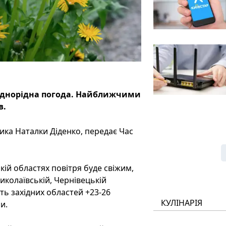
 неоднорідна погода. Найближчими
в.
ика Наталки Діденко, передає Час
ькій областях повітря буде свіжим,
иколаївській, Чернівецькій
сть західних областей +23-26
КУЛІНАРІЯ
и.