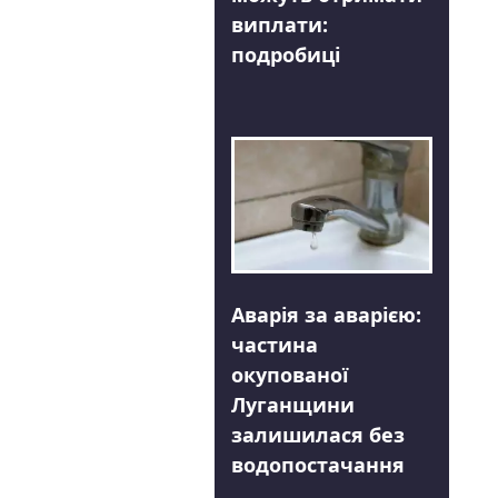
виплати:
подробиці
Аварія за аварією:
частина
окупованої
Луганщини
залишилася без
водопостачання