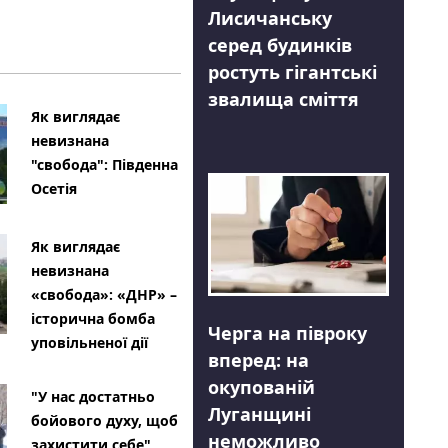
Лисичанську
серед будинків
ростуть гігантські
звалища сміття
Як виглядає
невизнана
"свобода": Південна
Осетія
Як виглядає
невизнана
«свобода»: «ДНР» –
історична бомба
Черга на півроку
уповільненої дії
вперед: на
окупованій
"У нас достатньо
Луганщині
бойового духу, щоб
неможливо
захистити себе"