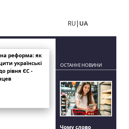
RU
UA
на реформа: як
ити українські
ОСТАННІ НОВИНИ
до рівня ЄС -
нцев
Чому слово