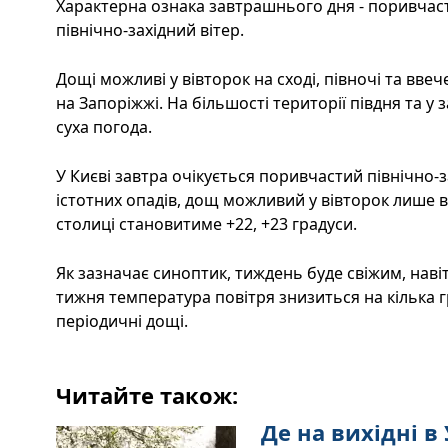
Характерна ознака завтрашнього дня - поривчас
північно-західний вітер.
Дощі можливі у вівторок на сході, півночі та вве
на Запоріжжі. На більшості території півдня та у 
суха погода.
У Києві завтра очікується поривчастий північно-за
істотних опадів, дощ можливий у вівторок лише в
столиці становитиме +22, +23 градуси.
Як зазначає синоптик, тиждень буде свіжим, наві
тижня температура повітря знизиться на кілька гр
періодичні дощі.
Читайте також:
Де на вихідні в 