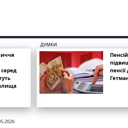
ДУМКИ
личчя
Пенсій
підвищ
 серед
пенсії 
туть
Гетма
валища
05.2026