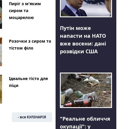
Пиріг з м'яким
сиром та
моцарелою
Путін може
напасти на НАТО
Розочки з сиром та
вже восени: дані
тістом філо
розвідки США
Ідеальне тісто для
піци
- вся КУЛІНАРІЯ
"Реальне обличчя
окупації": у