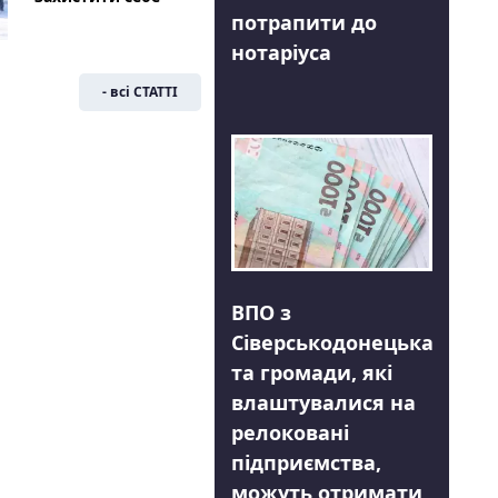
потрапити до
нотаріуса
- всі СТАТТІ
ВПО з
Сіверськодонецька
та громади, які
влаштувалися на
релоковані
підприємства,
можуть отримати