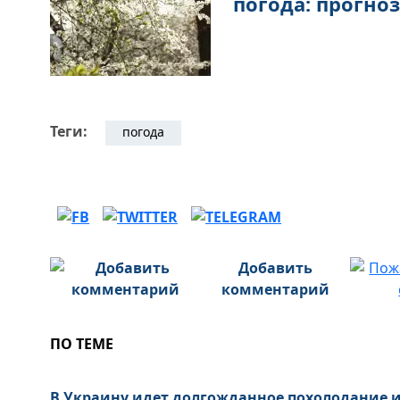
погода: прогно
Теги:
погода
Добавить
комментарий
ПО ТЕМЕ
В Украину идет долгожданное похолодание и