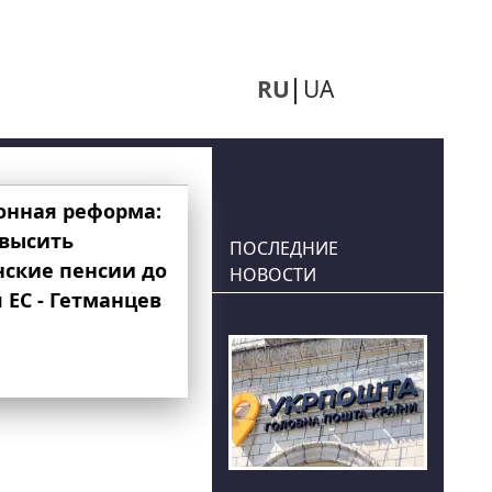
RU
UA
онная реформа:
овысить
ПОСЛЕДНИЕ
нские пенсии до
НОВОСТИ
 ЕС - Гетманцев