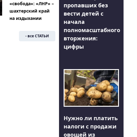
«свобода»: «ЛНР» –
пропавших без
шахтерский край
вести детей с
на издыхании
начала
полномасштабного
- все СТАТЬИ
вторжения:
цифры
Нужно ли платить
налоги с продажи
овощей из