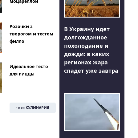
моцареллой
Розочки з
В Украину идет
творогом и тестом
долгожданное
филло
похолодание и
дожди: в каких
регионах жара
Идеальное тесто
спадет уже завтра
для пиццы
- вся КУЛИНАРИЯ