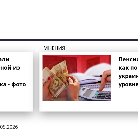
МНЕНИЯ
али
Пенси
ной из
как п
к
украи
ка - фото
уровня
.05.2026