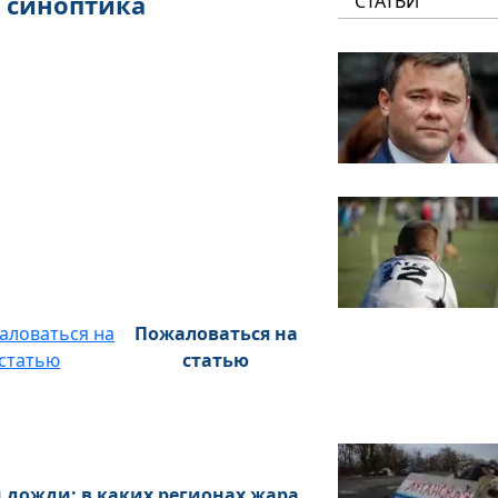
з синоптика
СТАТЬИ
Пожаловаться на
статью
 дожди: в каких регионах жара