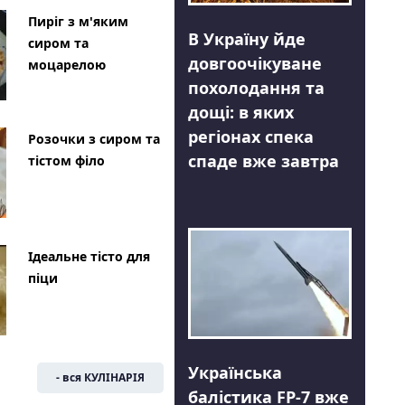
Пиріг з м'яким
В Україну йде
сиром та
довгоочікуване
моцарелою
похолодання та
дощі: в яких
регіонах спека
Розочки з сиром та
спаде вже завтра
тістом філо
Ідеальне тісто для
піци
Українська
- вся КУЛІНАРІЯ
балістика FP-7 вже