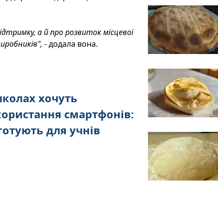
ідтримку, а й про розвиток місцевої
виробників",
- додала вона.
школах хочуть
ористання смартфонів:
готують для учнів