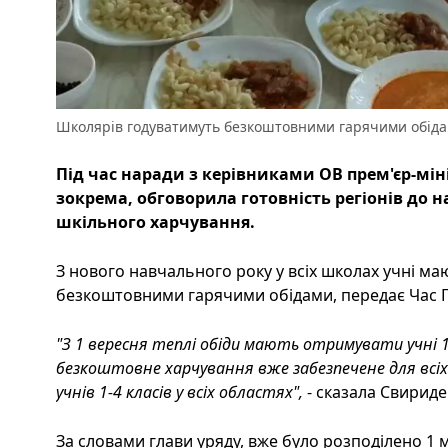
Школярів годуватимуть безкоштовними гарячими обідам
Під час наради з керівниками ОВ прем'єр-мін
зокрема, обговорила готовність регіонів до 
шкільного харчування.
З нового навчального року у всіх школах учні ма
безкоштовними гарячими обідами, передає Час Пі
"З 1 вересня теплі обіди мають отримувати учні 1-1
безкоштовне харчування вже забезпечене для всі
учнів 1-4 класів у всіх областях",
- сказала Свириде
За словами глави уряду, вже було розподілено 1 