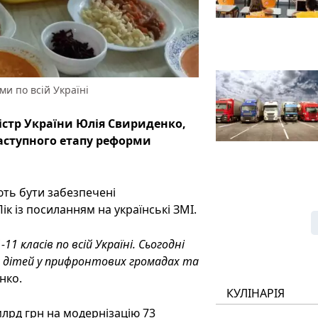
и по всій Україні
істр України Юлія Свириденко,
наступного етапу реформи
ють бути забезпечені
к із посиланням на українські ЗМІ.
1 класів по всій Україні. Сьогодні
х дітей у прифронтових громадах та
нко.
КУЛІНАРІЯ
млрд грн на модернізацію 73