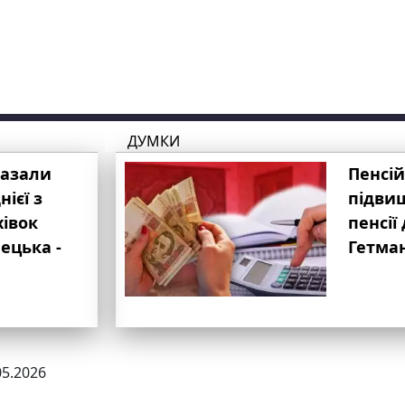
ДУМКИ
казали
Пенсій
ієї з
підвищ
хівок
пенсії 
ецька -
Гетма
05.2026