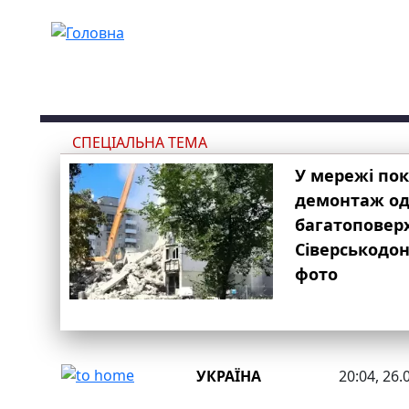
Перейти до основного вмісту
СПЕЦІАЛЬНА ТЕМА
У мережі по
демонтаж одн
багатоповер
Сіверськодон
фото
УКРАЇНА
20:04, 26.