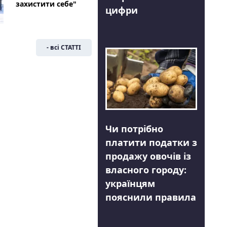
захистити себе"
цифри
- всі СТАТТІ
Чи потрібно
платити податки з
продажу овочів із
власного городу:
українцям
пояснили правила