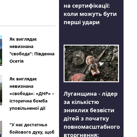
на сертифікації:
коли можуть бути
перші удари
Як виглядає
невизнана
"свобода": Південна
Осетія
Як виглядає
невизнана
Луганщина - лідер
«свобода»: «ДНР» –
історична бомба
за кількістю
уповільненої дії
зниклих безвісти
дітей з початку
"У нас достатньо
повномасштабного
бойового духу, щоб
вторгнення: