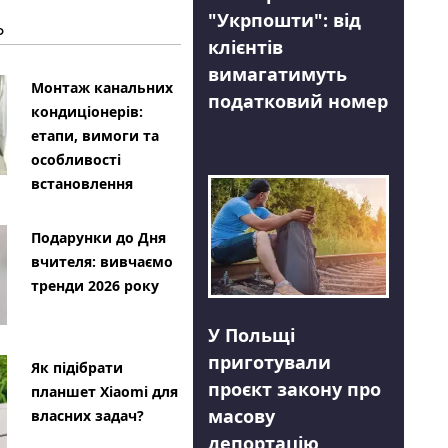
"Укрпошти": від
Ь
клієнтів
вимагатимуть
Монтаж канальних
податковий номер
кондиціонерів:
етапи, вимоги та
особливості
встановлення
Подарунки до Дня
вчителя: вивчаємо
тренди 2026 року
У Польщі
приготували
Як підібрати
проєкт закону про
планшет Xiaomi для
масову
власних задач?
депортацію