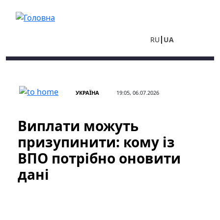
Перейти до основного вмісту
RU
UA
УКРАЇНА
19:05, 06.07.2026
Виплати можуть
призупинити: кому із
ВПО потрібно оновити
дані