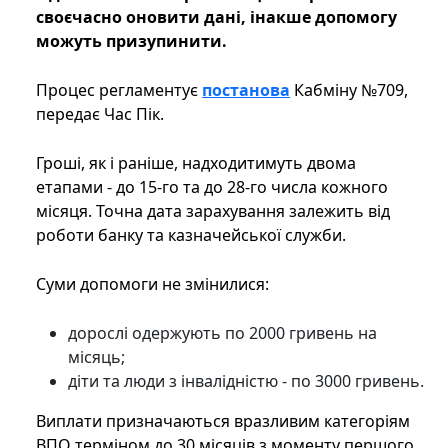
своєчасно оновити дані, інакше допомогу
можуть призупинити.
Процес регламентує
постанова
Кабміну №709,
передає Час Пік.
Гроші, як і раніше, надходитимуть двома
етапами - до 15-го та до 28-го числа кожного
місяця. Точна дата зарахування залежить від
роботи банку та казначейської служби.
Суми допомоги не змінилися:
дорослі одержують по 2000 гривень на
місяць;
діти та люди з інвалідністю - по 3000 гривень.
Виплати призначаються вразливим категоріям
ВПО терміном до 30 місяців з моменту першого