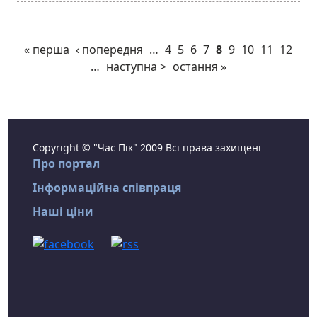
« перша
‹ попередня
…
4
5
6
7
8
9
10
11
12
…
наступна >
остання »
Copyright © "Час Пік" 2009 Всі права захищені
Про портал
Інформаційна співпраця
Наші ціни