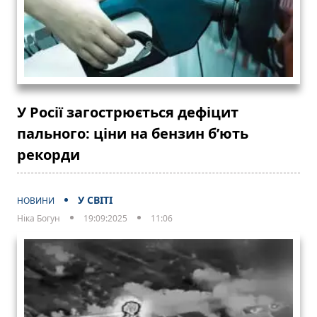
У Росії загострюється дефіцит
пального: ціни на бензин б’ють
рекорди
У СВІТІ
НОВИНИ
Ніка Богун
19:09:2025
11:06