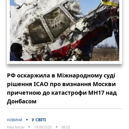
РФ оскаржила в Міжнародному суді
рішення ICAO про визнання Москви
причетною до катастрофи MH17 над
Донбасом
У СВІТІ
НОВИНИ
Ніка Богун
19:09:2025
08:52