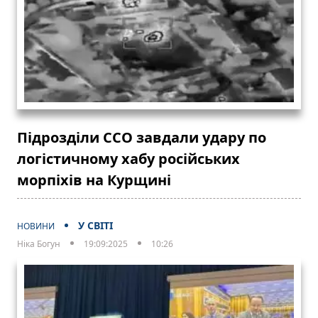
Підрозділи ССО завдали удару по
логістичному хабу російських
морпіхів на Курщині
У СВІТІ
НОВИНИ
Ніка Богун
19:09:2025
10:26