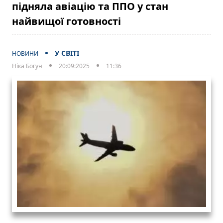
підняла авіацію та ППО у стан
найвищої готовності
У СВІТІ
НОВИНИ
Ніка Богун
20:09:2025
11:36