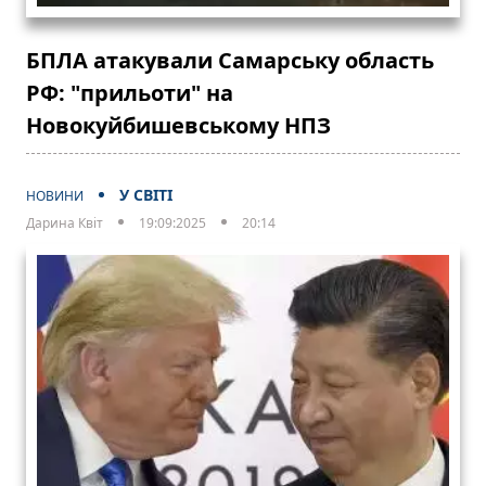
БПЛА атакували Самарську область
РФ: "прильоти" на
Новокуйбишевському НПЗ
У СВІТІ
НОВИНИ
Дарина Квіт
19:09:2025
20:14