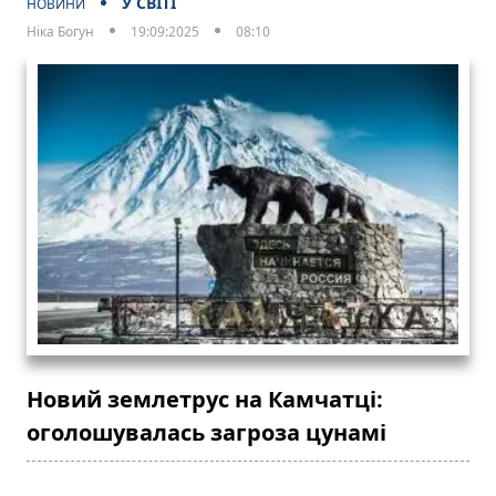
У СВІТІ
НОВИНИ
Ніка Богун
19:09:2025
08:10
Новий землетрус на Камчатці:
оголошувалась загроза цунамі